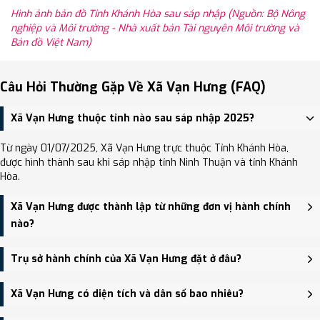
Hình ảnh bản đồ Tỉnh Khánh Hòa sau sáp nhập (Nguồn: Bộ Nông
nghiệp và Môi trường - Nhà xuất bản Tài nguyên Môi trường và
Bản đồ Việt Nam)
Câu Hỏi Thường Gặp Về Xã Vạn Hưng (FAQ)
Xã Vạn Hưng thuộc tỉnh nào sau sáp nhập 2025?
Từ ngày 01/07/2025, Xã Vạn Hưng trực thuộc Tỉnh Khánh Hòa,
được hình thành sau khi sáp nhập tỉnh Ninh Thuận và tỉnh Khánh
Hòa.
Xã Vạn Hưng được thành lập từ những đơn vị hành chính
nào?
Xã Vạn Hưng được thành lập trên cơ sở sáp nhập Xã Xuân Sơn, Xã
Trụ sở hành chính của Xã Vạn Hưng đặt ở đâu?
Vạn Hưng.
Trụ sở hành chính mới của Xã Vạn Hưng đặt tại UBND xã Vạn Hưng
Xã Vạn Hưng có diện tích và dân số bao nhiêu?
- trung tâm khu vực thuận tiện giao thông.