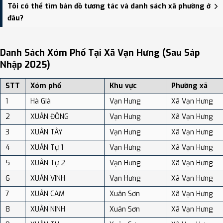
Xã Vạn Hưng có Diện tích: 86.10 km², Dân số: 18,883 người, Mật độ
Tôi có thể tìm bản đồ tương tác và danh sách xã phường ở
dân số: Khoảng 219.32 người/km²
đâu?
Bạn có thể xem bản đồ chi tiết, danh sách phường xã, và review
địa điểm tại: VReview.vn - Nền tảng review địa điểm, dịch vụ và du
Danh Sách Xóm Phố Tại Xã Vạn Hưng (sau Sáp
lịch uy tín tại Việt Nam.
Nhập 2025)
STT
Xóm phố
Khu vực
Phường xã
1
Hà GIà
Vạn Hưng
Xã Vạn Hưng
2
XUÂN ĐÔNG
Vạn Hưng
Xã Vạn Hưng
3
XUÂN TÂY
Vạn Hưng
Xã Vạn Hưng
4
XUÂN Tự 1
Vạn Hưng
Xã Vạn Hưng
5
XUÂN Tự 2
Vạn Hưng
Xã Vạn Hưng
6
XUÂN VINH
Vạn Hưng
Xã Vạn Hưng
7
XUÂN CAM
Xuân Sơn
Xã Vạn Hưng
8
XUÂN NINH
Xuân Sơn
Xã Vạn Hưng