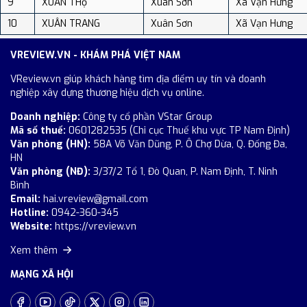
9
XUÂN THọ
Xuân Sơn
Xã Vạn Hưng
10
XUÂN TRANG
Xuân Sơn
Xã Vạn Hưng
VREVIEW.VN - KHÁM PHÁ VIỆT NAM
VReview.vn giúp khách hàng tìm địa điểm uy tín và doanh
nghiệp xây dựng thương hiệu dịch vụ online.
Doanh nghiệp:
Công ty cổ phần VStar Group
Mã số thuế:
0601282535 (Chi cục Thuế khu vực TP Nam Định)
Văn phòng (HN):
58A Võ Văn Dũng, P. Ô Chợ Dừa, Q. Đống Đa,
HN
Văn phòng (NĐ):
3/37/2 Tổ 1, Đò Quan, P. Nam Định, T. Ninh
Bình
Email:
hai.vreview@gmail.com
Hotline:
0942-360-345
Website:
https://vreview.vn
Xem thêm
MẠNG XÃ HỘI