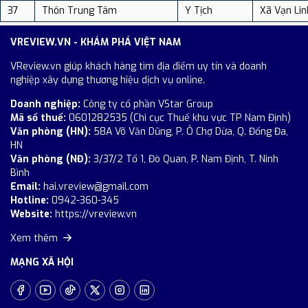
37
Thôn Trung Tâm
Y Tịch
Xã Vạn Lin
VREVIEW.VN - KHÁM PHÁ VIỆT NAM
VReview.vn giúp khách hàng tìm địa điểm uy tín và doanh
nghiệp xây dựng thương hiệu dịch vụ online.
Doanh nghiệp:
Công ty cổ phần VStar Group
Mã số thuế:
0601282535 (Chi cục Thuế khu vực TP Nam Định)
Văn phòng (HN):
58A Võ Văn Dũng, P. Ô Chợ Dừa, Q. Đống Đa,
HN
Văn phòng (NĐ):
3/37/2 Tổ 1, Đò Quan, P. Nam Định, T. Ninh
Bình
Email:
hai.vreview@gmail.com
Hotline:
0942-360-345
Website:
https://vreview.vn
Xem thêm
MẠNG XÃ HỘI