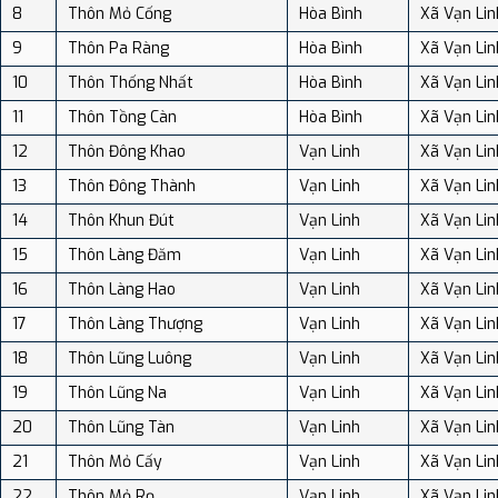
8
Thôn Mỏ Cống
Hòa Bình
Xã Vạn Lin
9
Thôn Pa Ràng
Hòa Bình
Xã Vạn Lin
10
Thôn Thống Nhất
Hòa Bình
Xã Vạn Lin
11
Thôn Tồng Càn
Hòa Bình
Xã Vạn Lin
12
Thôn Đông Khao
Vạn Linh
Xã Vạn Lin
13
Thôn Đông Thành
Vạn Linh
Xã Vạn Lin
14
Thôn Khun Đút
Vạn Linh
Xã Vạn Lin
15
Thôn Làng Đăm
Vạn Linh
Xã Vạn Lin
16
Thôn Làng Hao
Vạn Linh
Xã Vạn Lin
17
Thôn Làng Thượng
Vạn Linh
Xã Vạn Lin
18
Thôn Lũng Luông
Vạn Linh
Xã Vạn Lin
19
Thôn Lũng Na
Vạn Linh
Xã Vạn Lin
20
Thôn Lũng Tàn
Vạn Linh
Xã Vạn Lin
21
Thôn Mỏ Cấy
Vạn Linh
Xã Vạn Lin
22
Thôn Mỏ Rọ
Vạn Linh
Xã Vạn Lin