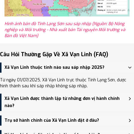
Hình ảnh bản đồ Tỉnh Lạng Sơn sau sáp nhập (Nguồn: Bộ Nông
nghiệp và Môi trường - Nhà xuất bản Tài nguyên Môi trường và
Bản đồ Việt Nam)
Câu Hỏi Thường Gặp Về Xã Vạn Linh (FAQ)
Xã Vạn Linh thuộc tỉnh nào sau sáp nhập 2025?
Từ ngày 01/07/2025, Xã Vạn Linh trực thuộc Tỉnh Lạng Sơn, được
hình thành sau khi sáp nhập không sáp nhập.
Xã Vạn Linh được thành lập từ những đơn vị hành chính
nào?
Xã Vạn Linh được thành lập trên cơ sở sáp nhập Xã Hòa Bình
Trụ sở hành chính của Xã Vạn Linh đặt ở đâu?
(huyện Chi Lăng), Xã Y Tịch, Xã Vạn Linh.
Trụ sở hành chính mới của Xã Vạn Linh đặt tại Trụ sở Đảng ủy,