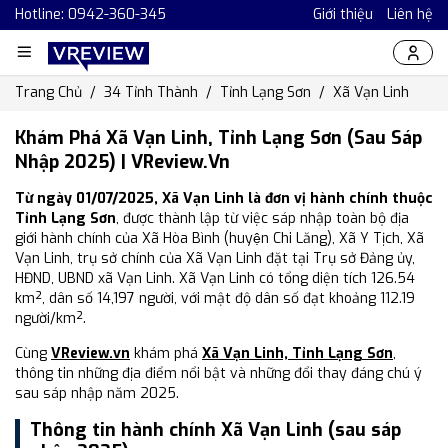
Hotline: 0942-360-345
Giới thiệu
Liên hệ
Trang Chủ
34 Tỉnh Thành
Tỉnh Lạng Sơn
Xã Vạn Linh
Khám Phá Xã Vạn Linh, Tỉnh Lạng Sơn (Sau Sáp
Nhập 2025) | VReview.vn
Từ ngày 01/07/2025, Xã Vạn Linh là đơn vị hành chính thuộc
Tỉnh Lạng Sơn
, được thành lập từ việc sáp nhập toàn bộ địa
giới hành chính của Xã Hòa Bình (huyện Chi Lăng), Xã Y Tịch, Xã
Vạn Linh, trụ sở chính của Xã Vạn Linh đặt tại Trụ sở Đảng ủy,
HĐND, UBND xã Vạn Linh. Xã Vạn Linh có tổng diện tích 126.54
km², dân số 14,197 người, với mật độ dân số đạt khoảng 112.19
người/km².
Cùng
VReview.vn
khám phá
Xã Vạn Linh, Tỉnh Lạng Sơn
,
thông tin những địa điểm nổi bật và những đổi thay đáng chú ý
sau sáp nhập năm 2025.
Thông tin hành chính Xã Vạn Linh (sau sáp