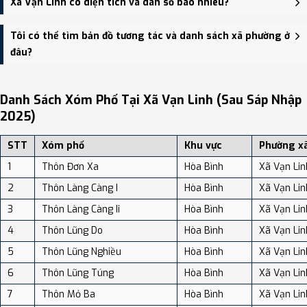
Xã Vạn Linh có diện tích và dân số bao nhiêu?
HĐND, UBND xã Vạn Linh - trung tâm khu vực thuận tiện giao
thông.
Xã Vạn Linh có Diện tích: 126.54 km², Dân số: 14,197 người, Mật độ
Tôi có thể tìm bản đồ tương tác và danh sách xã phường ở
dân số: Khoảng 112.19 người/km²
đâu?
Bạn có thể xem bản đồ chi tiết, danh sách phường xã, và review
địa điểm tại: VReview.vn - Nền tảng review địa điểm, dịch vụ và du
Danh Sách Xóm Phố Tại Xã Vạn Linh (sau Sáp Nhập
lịch uy tín tại Việt Nam.
2025)
STT
Xóm phố
Khu vực
Phường x
1
Thôn Đơn Xa
Hòa Bình
Xã Vạn Lin
2
Thôn Làng Càng I
Hòa Bình
Xã Vạn Lin
3
Thôn Làng Càng Ii
Hòa Bình
Xã Vạn Lin
4
Thôn Lũng Do
Hòa Bình
Xã Vạn Lin
5
Thôn Lũng Nghiều
Hòa Bình
Xã Vạn Lin
6
Thôn Lũng Túng
Hòa Bình
Xã Vạn Lin
7
Thôn Mỏ Ba
Hòa Bình
Xã Vạn Lin