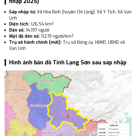
nhập 2025)
Sáp nhập từ:
Xã Hòa Bình (huyện Chi Lăng), Xã Y Tịch, Xã Vạn
Linh
Diện tích:
126.54 km²
Dân số:
14,197 người
Mật độ dân số:
112.19 người/km²
Trụ sở hành chính (mới):
Trụ sở Đảng ủy, HĐND, UBND xã
Vạn Linh
Hình ảnh bản đồ Tỉnh Lạng Sơn sau sáp nhập