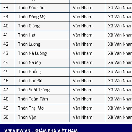
38
Thôn Đầu Cầu
Vân Nham
Xã Vân Nha
39
Thôn Đồng Mỷ
Vân Nham
Xã Vân Nha
40
Thôn Gióng
Vân Nham
Xã Vân Nha
41
Thôn Hét
Vân Nham
Xã Vân Nha
42
Thôn Lương
Vân Nham
Xã Vân Nha
43
Thôn Nà Luông
Vân Nham
Xã Vân Nha
44
Thôn Nà Mạ
Vân Nham
Xã Vân Nha
45
Thôn Phổng
Vân Nham
Xã Vân Nha
46
Thôn Phủ Đô
Vân Nham
Xã Vân Nha
47
Thôn Suối Tràng
Vân Nham
Xã Vân Nha
48
Thôn Toàn Tâm
Vân Nham
Xã Vân Nha
49
Thôn Trại Mới
Vân Nham
Xã Vân Nha
50
Thôn Vận
Vân Nham
Xã Vân Nha
VREVIEW.VN - KHÁM PHÁ VIỆT NAM