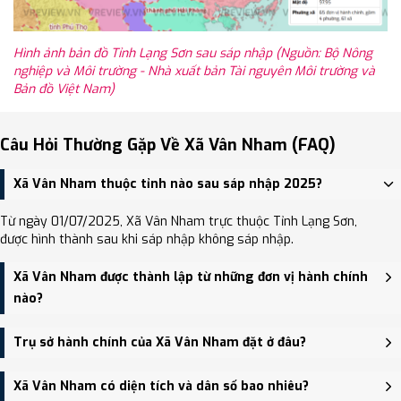
Hình ảnh bản đồ Tỉnh Lạng Sơn sau sáp nhập (Nguồn: Bộ Nông
nghiệp và Môi trường - Nhà xuất bản Tài nguyên Môi trường và
Bản đồ Việt Nam)
Câu Hỏi Thường Gặp Về Xã Vân Nham (FAQ)
Xã Vân Nham thuộc tỉnh nào sau sáp nhập 2025?
Từ ngày 01/07/2025, Xã Vân Nham trực thuộc Tỉnh Lạng Sơn,
được hình thành sau khi sáp nhập không sáp nhập.
Xã Vân Nham được thành lập từ những đơn vị hành chính
nào?
Xã Vân Nham được thành lập trên cơ sở sáp nhập Xã Minh Tiến,
Trụ sở hành chính của Xã Vân Nham đặt ở đâu?
Xã Nhật Tiến, Xã Vân Nham.
Trụ sở hành chính mới của Xã Vân Nham đặt tại Trụ sở Đảng ủy,
Xã Vân Nham có diện tích và dân số bao nhiêu?
HĐND, UBND xã Minh Tiến - trung tâm khu vực thuận tiện giao