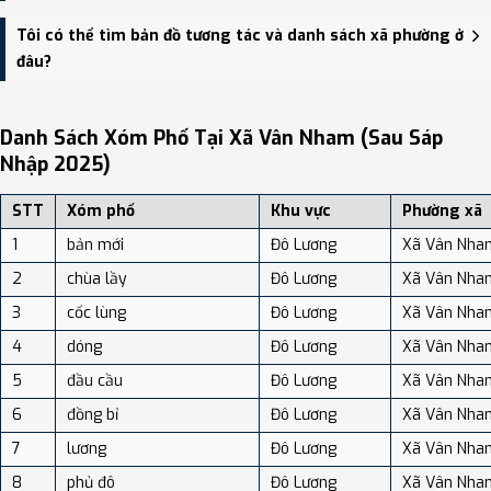
thông.
Xã Vân Nham có Diện tích: 81.22 km², Dân số: 19,497 người, Mật
Tôi có thể tìm bản đồ tương tác và danh sách xã phường ở
độ dân số: Khoảng 240.05 người/km²
đâu?
Bạn có thể xem bản đồ chi tiết, danh sách phường xã, và review
địa điểm tại: VReview.vn - Nền tảng review địa điểm, dịch vụ và du
Danh Sách Xóm Phố Tại Xã Vân Nham (sau Sáp
lịch uy tín tại Việt Nam.
Nhập 2025)
STT
Xóm phố
Khu vực
Phường xã
1
bản mới
Đô Lương
Xã Vân Nha
2
chùa lầy
Đô Lương
Xã Vân Nha
3
cốc lùng
Đô Lương
Xã Vân Nha
4
dóng
Đô Lương
Xã Vân Nha
5
đầu cầu
Đô Lương
Xã Vân Nha
6
đồng bỉ
Đô Lương
Xã Vân Nha
7
lương
Đô Lương
Xã Vân Nha
8
phủ đô
Đô Lương
Xã Vân Nha