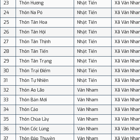
23
Thôn Hương
Nhật Tiến
Xã Vân Nha
24
Thôn Na Pó
Nhật Tiến
Xã Vân Nha
25
Thôn Tân Hoa
Nhật Tiến
Xã Vân Nha
26
Thôn Tân Hội
Nhật Tiến
Xã Vân Nha
27
Thôn Tân Thịnh
Nhật Tiến
Xã Vân Nha
28
Thôn Tân Tiến
Nhật Tiến
Xã Vân Nha
29
Thôn Tân Trạng
Nhật Tiến
Xã Vân Nha
30
Thôn Trại Điếm
Nhật Tiến
Xã Vân Nha
31
Thôn Tự Nhiên
Nhật Tiến
Xã Vân Nha
32
Thôn Ao Lão
Vân Nham
Xã Vân Nha
33
Thôn Bản Mới
Vân Nham
Xã Vân Nha
34
Thôn Cảo
Vân Nham
Xã Vân Nha
35
Thôn Chùa Lầy
Vân Nham
Xã Vân Nha
36
Thôn Cốc Lùng
Vân Nham
Xã Vân Nha
37
Thôn Đập Thuyền
Vân Nham
Xã Vân Nha