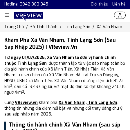
Hotline: 0942-360-345
Giới thiệu
Liên hệ
Trang Chủ
34 Tỉnh Thành
Tỉnh Lạng Sơn
Xã Vân Nham
Khám Phá Xã Vân Nham, Tỉnh Lạng Sơn (Sau
Sáp Nhập 2025) | VReview.vn
Từ ngày 01/07/2025, Xã Vân Nham là đơn vị hành chính
thuộc Tỉnh Lạng Sơn
, được thành lập từ việc sáp nhập toàn bộ
địa giới hành chính của Xã Minh Tiến, Xã Nhật Tiến, Xã Vân
Nham, trụ sở chính của Xã Vân Nham đặt tại Trụ sở Đảng ủy,
HĐND, UBND xã Minh Tiến. Xã Vân Nham có tổng diện tích 81.22
km², dân số 19,497 người, với mật độ dân số đạt khoảng 240.05
người/km².
Cùng
VReview.vn
khám phá
Xã Vân Nham, Tỉnh Lạng Sơn
,
thông tin những địa điểm nổi bật và những đổi thay đáng chú ý
sau sáp nhập năm 2025.
Thông tin hành chính Xã Vân Nham (sau sáp