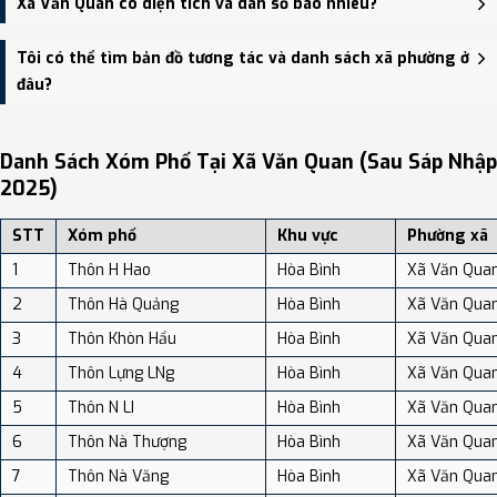
Xã Văn Quan có diện tích và dân số bao nhiêu?
HĐND, UBND thị trấn Văn Quan - trung tâm khu vực thuận tiện
giao thông.
Xã Văn Quan có Diện tích: 87.57 km², Dân số: 9,955 người, Mật độ
Tôi có thể tìm bản đồ tương tác và danh sách xã phường ở
dân số: Khoảng 113.68 người/km²
đâu?
Bạn có thể xem bản đồ chi tiết, danh sách phường xã, và review
địa điểm tại: VReview.vn - Nền tảng review địa điểm, dịch vụ và du
Danh Sách Xóm Phố Tại Xã Văn Quan (sau Sáp Nhập
lịch uy tín tại Việt Nam.
2025)
STT
Xóm phố
Khu vực
Phường xã
1
Thôn H Hao
Hòa Bình
Xã Văn Qua
2
Thôn Hà Quảng
Hòa Bình
Xã Văn Qua
3
Thôn Khòn Hẩu
Hòa Bình
Xã Văn Qua
4
Thôn Lựng LNg
Hòa Bình
Xã Văn Qua
5
Thôn N LI
Hòa Bình
Xã Văn Qua
6
Thôn Nà Thượng
Hòa Bình
Xã Văn Qua
7
Thôn Nà Văng
Hòa Bình
Xã Văn Qua