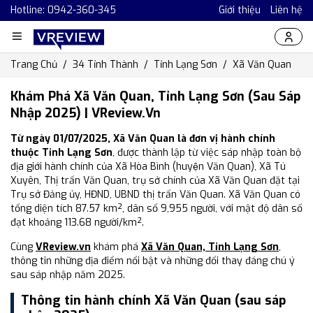
Hotline: 0942-360-345
Giới thiệu
Liên hệ
Trang Chủ
34 Tỉnh Thành
Tỉnh Lạng Sơn
Xã Văn Quan
Khám Phá Xã Văn Quan, Tỉnh Lạng Sơn (Sau Sáp
Nhập 2025) | VReview.vn
Từ ngày 01/07/2025, Xã Văn Quan là đơn vị hành chính
thuộc Tỉnh Lạng Sơn
, được thành lập từ việc sáp nhập toàn bộ
địa giới hành chính của Xã Hòa Bình (huyện Văn Quan), Xã Tú
Xuyên, Thị trấn Văn Quan, trụ sở chính của Xã Văn Quan đặt tại
Trụ sở Đảng ủy, HĐND, UBND thị trấn Văn Quan. Xã Văn Quan có
tổng diện tích 87.57 km², dân số 9,955 người, với mật độ dân số
đạt khoảng 113.68 người/km².
Cùng
VReview.vn
khám phá
Xã Văn Quan, Tỉnh Lạng Sơn
,
thông tin những địa điểm nổi bật và những đổi thay đáng chú ý
sau sáp nhập năm 2025.
Thông tin hành chính Xã Văn Quan (sau sáp