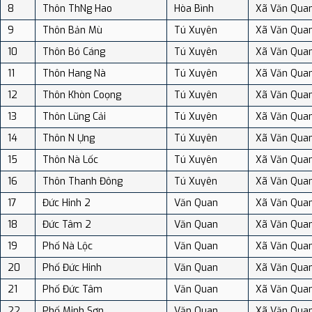
8
Thôn ThNg Hao
Hòa Bình
Xã Văn Qua
9
Thôn Bản Mù
Tú Xuyên
Xã Văn Qua
10
Thôn Bó Cáng
Tú Xuyên
Xã Văn Qua
11
Thôn Hang Nà
Tú Xuyên
Xã Văn Qua
12
Thôn Khòn Coọng
Tú Xuyên
Xã Văn Qua
13
Thôn Lũng Cải
Tú Xuyên
Xã Văn Qua
14
Thôn N Ụng
Tú Xuyên
Xã Văn Qua
15
Thôn Nà Lốc
Tú Xuyên
Xã Văn Qua
16
Thôn Thanh Đông
Tú Xuyên
Xã Văn Qua
17
Đức Hinh 2
Văn Quan
Xã Văn Qua
18
Đức Tâm 2
Văn Quan
Xã Văn Qua
19
Phố Nà Lộc
Văn Quan
Xã Văn Qua
20
Phố Đức Hinh
Văn Quan
Xã Văn Qua
21
Phố Đức Tâm
Văn Quan
Xã Văn Qua
22
Phố Minh Sơn
Văn Quan
Xã Văn Qua