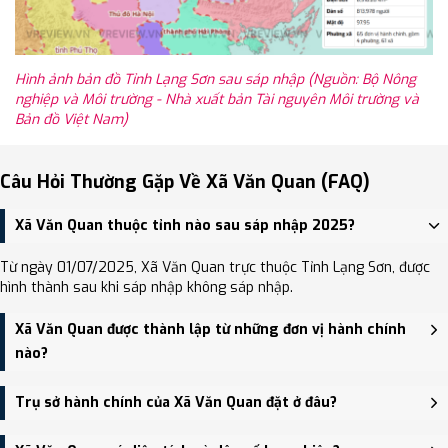
Hình ảnh bản đồ Tỉnh Lạng Sơn sau sáp nhập (Nguồn: Bộ Nông
nghiệp và Môi trường - Nhà xuất bản Tài nguyên Môi trường và
Bản đồ Việt Nam)
Câu Hỏi Thường Gặp Về Xã Văn Quan (FAQ)
Xã Văn Quan thuộc tỉnh nào sau sáp nhập 2025?
Từ ngày 01/07/2025, Xã Văn Quan trực thuộc Tỉnh Lạng Sơn, được
hình thành sau khi sáp nhập không sáp nhập.
Xã Văn Quan được thành lập từ những đơn vị hành chính
nào?
Xã Văn Quan được thành lập trên cơ sở sáp nhập Xã Hòa Bình
Trụ sở hành chính của Xã Văn Quan đặt ở đâu?
(huyện Văn Quan), Xã Tú Xuyên, Thị trấn Văn Quan.
Trụ sở hành chính mới của Xã Văn Quan đặt tại Trụ sở Đảng ủy,