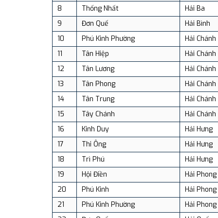
8
Thống Nhất
Hải Ba
9
Đơn Quế
Hải Bình
10
Phú Kinh Phường
Hải Chánh
11
Tân Hiệp
Hải Chánh
12
Tân Lương
Hải Chánh
13
Tân Phong
Hải Chánh
14
Tân Trung
Hải Chánh
15
Tây Chánh
Hải Chánh
16
Kinh Duy
Hải Hưng
17
Thi Ông
Hải Hưng
18
Trì Phú
Hải Hưng
19
Hội Điền
Hải Phong
20
Phú Kinh
Hải Phong
21
Phú Kinh Phường
Hải Phong