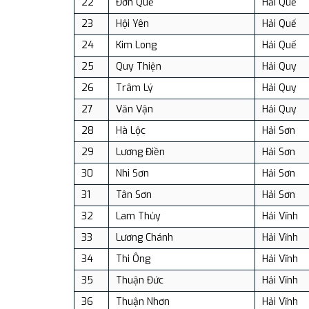
22
Đơn Quế
Hải Quế
23
Hội Yên
Hải Quế
24
Kim Long
Hải Quế
25
Quy Thiện
Hải Quy
26
Trâm Lý
Hải Quy
27
Văn Vận
Hải Quy
28
Hà Lộc
Hải Sơn
29
Lương Điền
Hải Sơn
30
Nhi Sơn
Hải Sơn
31
Tân Sơn
Hải Sơn
32
Lam Thủy
Hải Vĩnh
33
Lương Chánh
Hải Vĩnh
34
Thi Ông
Hải Vĩnh
35
Thuận Đức
Hải Vĩnh
36
Thuận Nhơn
Hải Vĩnh