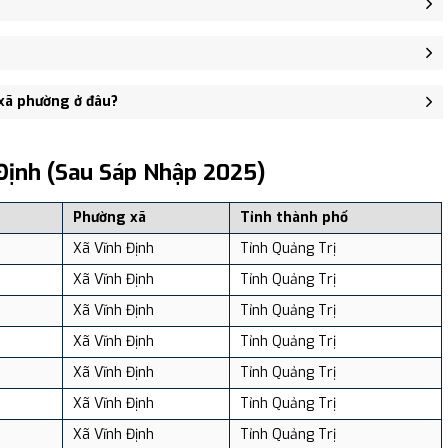
 xã Hải Vĩnh (cũ) - trung tâm khu vực thuận tiện giao thông.
7 người, Mật độ dân số: Khoảng 418.75 người/km²
 xã phường ở đâu?
, và review địa điểm tại: VReview.vn - Nền tảng review địa điểm,
Định (sau Sáp Nhập 2025)
Phường xã
Tỉnh thành phố
Xã Vĩnh Định
Tỉnh Quảng Trị
Xã Vĩnh Định
Tỉnh Quảng Trị
Xã Vĩnh Định
Tỉnh Quảng Trị
Xã Vĩnh Định
Tỉnh Quảng Trị
Xã Vĩnh Định
Tỉnh Quảng Trị
Xã Vĩnh Định
Tỉnh Quảng Trị
Xã Vĩnh Định
Tỉnh Quảng Trị