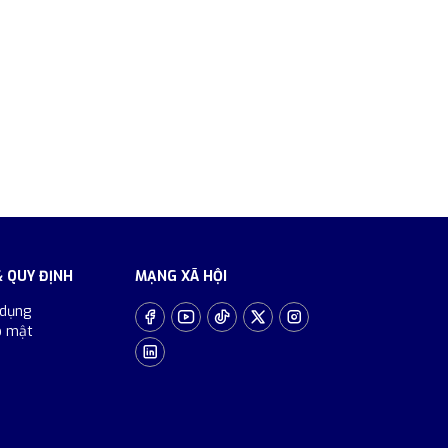
& QUY ĐỊNH
MẠNG XÃ HỘI
 dụng
o mật