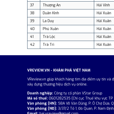
37
Thượng An
Hải Vĩnh
38
Duân Kinh
Hải Xuân
39
La Duy
Hải Xuân
40
Phú Xuân
Hải Xuân
41
Trà Lộc
Hải Xuân
42
Trà Trì
Hải Xuân
VREVIEW.VN - KHÁM PHÁ VIỆT NAM
VReview.vn giúp khách hàng tìm địa điểm uy tín và 
xây dựng thương hiệu dịch vụ online.
Doanh nghiệp:
Công ty cổ phần VStar Group
Mã số thuế:
0601282535 (Chi cục Thuế khu vực TP
Văn phòng (HN):
58A Võ Văn Dũng, P. Ô Chợ Dừa, Q
Văn phòng (NĐ):
3/37/2 Tổ 1, Đò Quan, P. Nam Định,
Email:
hai.vreview@gmail.com