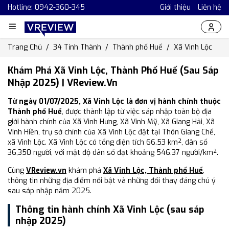
Hotline: 0942-360-345
Giới thiệu
Liên hệ
Trang Chủ
34 Tỉnh Thành
Thành phố Huế
Xã Vinh Lộc
Khám Phá Xã Vinh Lộc, Thành Phố Huế (Sau Sáp
Nhập 2025) | VReview.vn
Từ ngày 01/07/2025, Xã Vinh Lộc là đơn vị hành chính thuộc
Thành phố Huế
, được thành lập từ việc sáp nhập toàn bộ địa
giới hành chính của Xã Vinh Hưng, Xã Vinh Mỹ, Xã Giang Hải, Xã
Vinh Hiền, trụ sở chính của Xã Vinh Lộc đặt tại Thôn Giang Chế,
xã Vinh Lộc. Xã Vinh Lộc có tổng diện tích 66.53 km², dân số
36,350 người, với mật độ dân số đạt khoảng 546.37 người/km².
Cùng
VReview.vn
khám phá
Xã Vinh Lộc, Thành phố Huế
,
thông tin những địa điểm nổi bật và những đổi thay đáng chú ý
sau sáp nhập năm 2025.
Thông tin hành chính Xã Vinh Lộc (sau sáp
nhập 2025)