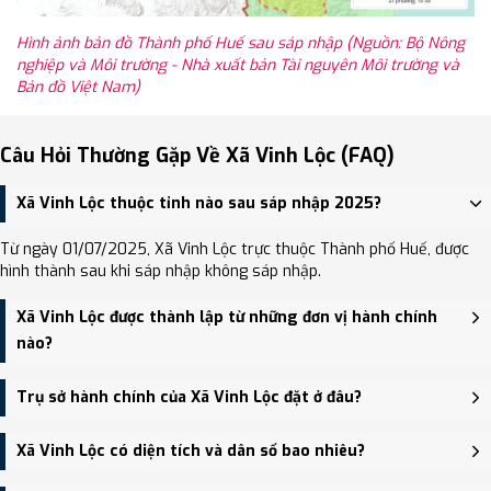
Hình ảnh bản đồ Thành phố Huế sau sáp nhập (Nguồn: Bộ Nông
nghiệp và Môi trường - Nhà xuất bản Tài nguyên Môi trường và
Bản đồ Việt Nam)
Câu Hỏi Thường Gặp Về Xã Vinh Lộc (FAQ)
Xã Vinh Lộc thuộc tỉnh nào sau sáp nhập 2025?
Từ ngày 01/07/2025, Xã Vinh Lộc trực thuộc Thành phố Huế, được
hình thành sau khi sáp nhập không sáp nhập.
Xã Vinh Lộc được thành lập từ những đơn vị hành chính
nào?
Xã Vinh Lộc được thành lập trên cơ sở sáp nhập Xã Vinh Hưng, Xã
Trụ sở hành chính của Xã Vinh Lộc đặt ở đâu?
Vinh Mỹ, Xã Giang Hải, Xã Vinh Hiền.
Trụ sở hành chính mới của Xã Vinh Lộc đặt tại Thôn Giang Chế, xã
Xã Vinh Lộc có diện tích và dân số bao nhiêu?
Vinh Lộc - trung tâm khu vực thuận tiện giao thông.