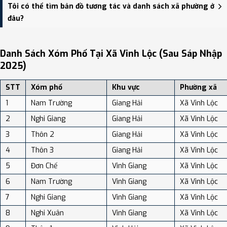
Xã Vinh Lộc có Diện tích: 66.53 km², Dân số: 36,350 người, Mật độ
Tôi có thể tìm bản đồ tương tác và danh sách xã phường ở
dân số: Khoảng 546.37 người/km²
đâu?
Bạn có thể xem bản đồ chi tiết, danh sách phường xã, và review
địa điểm tại: VReview.vn - Nền tảng review địa điểm, dịch vụ và du
Danh Sách Xóm Phố Tại Xã Vinh Lộc (sau Sáp Nhập
lịch uy tín tại Việt Nam.
2025)
STT
Xóm phố
Khu vực
Phường xã
1
Nam Trường
Giang Hải
Xã Vinh Lộc
2
Nghi Giang
Giang Hải
Xã Vinh Lộc
3
Thôn 2
Giang Hải
Xã Vinh Lộc
4
Thôn 3
Giang Hải
Xã Vinh Lộc
5
Đơn Chế
Vinh Giang
Xã Vinh Lộc
6
Nam Trường
Vinh Giang
Xã Vinh Lộc
7
Nghi Giang
Vinh Giang
Xã Vinh Lộc
8
Nghi Xuân
Vinh Giang
Xã Vinh Lộc