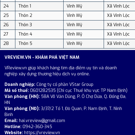
24
Thôn 1
Vinh Mỹ
Xã Vinh Lộc
25
Thôn 2
Vinh Mỹ
Xã Vinh Lộc
26
Thôn 3
Vinh Mỹ
Xã Vinh Lộc
27
Thôn 4
Vinh Mỹ
Xã Vinh Lộc
28
Thôn 5
Vinh Mỹ
Xã Vinh Lộc
VREVIEW.VN - KHÁM PHÁ VIỆT NAM
VReview.vn giúp khách hàng tìm địa điểm uy tín và doanh
nghiệp xây dựng thương hiệu dịch vụ online.
Doanh nghiệp:
Công ty cổ phần VStar Group
Mã số thuế:
0601282535 (Chi cục Thuế khu vực TP Nam Định)
Văn phòng (HN):
58A Võ Văn Dũng, P. Ô Chợ Dừa, Q. Đống Đa,
HN
Văn phòng (NĐ):
3/37/2 Tổ 1, Đò Quan, P. Nam Định, T. Ninh
Bình
Email:
hai.vreview@gmail.com
Hotline:
0942-360-345
Website:
https://vreview.vn