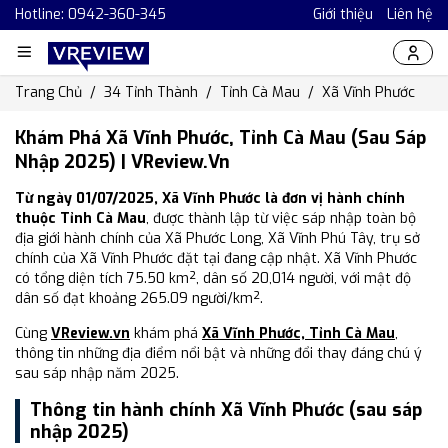
Hotline: 0942-360-345
Giới thiệu
Liên hệ
Trang Chủ
34 Tỉnh Thành
Tỉnh Cà Mau
Xã Vĩnh Phước
Khám Phá Xã Vĩnh Phước, Tỉnh Cà Mau (Sau Sáp
Nhập 2025) | VReview.vn
Từ ngày 01/07/2025, Xã Vĩnh Phước là đơn vị hành chính
thuộc Tỉnh Cà Mau
, được thành lập từ việc sáp nhập toàn bộ
địa giới hành chính của Xã Phước Long, Xã Vĩnh Phú Tây, trụ sở
chính của Xã Vĩnh Phước đặt tại đang cập nhật. Xã Vĩnh Phước
có tổng diện tích 75.50 km², dân số 20,014 người, với mật độ
dân số đạt khoảng 265.09 người/km².
Cùng
VReview.vn
khám phá
Xã Vĩnh Phước, Tỉnh Cà Mau
,
thông tin những địa điểm nổi bật và những đổi thay đáng chú ý
sau sáp nhập năm 2025.
Thông tin hành chính Xã Vĩnh Phước (sau sáp
nhập 2025)