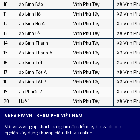
10
ấp Bình Bảo
Vĩnh Phú Tây
Xã Vĩnh Ph
11
ấp Bình Hổ
Vĩnh Phú Tây
Xã Vĩnh Ph
12
ấp Bình Hổ A
Vĩnh Phú Tây
Xã Vĩnh Ph
13
ấp Bình Lễ
Vĩnh Phú Tây
Xã Vĩnh Ph
14
ấp Bình Thạnh
Vĩnh Phú Tây
Xã Vĩnh Ph
15
ấp Bình Thạnh A
Vĩnh Phú Tây
Xã Vĩnh Ph
16
ấp Bình Tốt
Vĩnh Phú Tây
Xã Vĩnh Ph
17
ấp Bình Tốt A
Vĩnh Phú Tây
Xã Vĩnh Ph
18
ấp Bình Tốt B
Vĩnh Phú Tây
Xã Vĩnh Ph
19
ấp Phuớc 2
Vĩnh Phú Tây
Xã Vĩnh Ph
20
Huê 1
Vĩnh Phú Tây
Xã Vĩnh Ph
VREVIEW.VN - KHÁM PHÁ VIỆT NAM
VReview.vn giúp khách hàng tìm địa điểm uy tín và doanh
nghiệp xây dựng thương hiệu dịch vụ online.