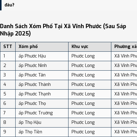
độ dân số: Khoảng 265.09 người/km²
đâu?
Bạn có thể xem bản đồ chi tiết, danh sách phường xã, và review
địa điểm tại: VReview.vn - Nền tảng review địa điểm, dịch vụ và du
Danh Sách Xóm Phố Tại Xã Vĩnh Phước (sau Sáp
lịch uy tín tại Việt Nam.
Nhập 2025)
STT
Xóm phố
Khu vực
Phường xã
1
ấp Phước Hậu
Phước Long
Xã Vĩnh Ph
2
ấp Phuớc Ninh
Phước Long
Xã Vĩnh Ph
3
ấp Phuớc Tân
Phước Long
Xã Vĩnh Ph
4
ấp Phuớc Thành
Phước Long
Xã Vĩnh Ph
5
ấp Phuớc Thạnh
Phước Long
Xã Vĩnh Ph
6
ấp Phuớc Thọ
Phước Long
Xã Vĩnh Ph
7
ấp Phuớc Truờng
Phước Long
Xã Vĩnh Ph
8
ấp Thọ Hậu
Phước Long
Xã Vĩnh Ph
9
ấp Thọ Tiền
Phước Long
Xã Vĩnh Ph