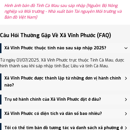
Hình ảnh bản đồ Tỉnh Cà Mau sau sáp nhập (Nguồn: Bộ Nông
nghiệp và Môi trường - Nhà xuất bản Tài nguyên Môi trường và
Bản đồ Việt Nam)
Câu Hỏi Thường Gặp Về Xã Vĩnh Phước (FAQ)
Xã Vĩnh Phước thuộc tỉnh nào sau sáp nhập 2025?
Từ ngày 01/07/2025, Xã Vĩnh Phước trực thuộc Tỉnh Cà Mau, được
hình thành sau khi sáp nhập tỉnh Bạc Liêu và tỉnh Cà Mau.
Xã Vĩnh Phước được thành lập từ những đơn vị hành chính
nào?
Xã Vĩnh Phước được thành lập trên cơ sở sáp nhập Xã Phước Long,
Trụ sở hành chính của Xã Vĩnh Phước đặt ở đâu?
Xã Vĩnh Phú Tây.
Trụ sở hành chính mới của Xã Vĩnh Phước đặt tại đang cập nhật -
Xã Vĩnh Phước có diện tích và dân số bao nhiêu?
trung tâm khu vực thuận tiện giao thông.
Xã Vĩnh Phước có Diện tích: 75.50 km², Dân số: 20,014 người, Mật
Tôi có thể tìm bản đồ tương tác và danh sách xã phường ở