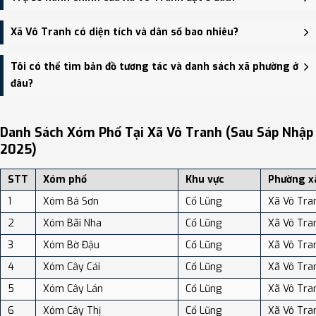
Cổ Lũng, Xã Phú Đô, Xã Vô Tranh.
Trụ sở hành chính mới của Xã Vô Tranh đặt tại Trụ sở Đảng ủy,
Xã Vô Tranh có diện tích và dân số bao nhiêu?
HĐND, UBND xã Tức Tranh - trung tâm khu vực thuận tiện giao
thông.
Xã Vô Tranh có Diện tích: 83.53 km², Dân số: 38,253 người, Mật độ
Tôi có thể tìm bản đồ tương tác và danh sách xã phường ở
dân số: Khoảng 457.96 người/km²
đâu?
Bạn có thể xem bản đồ chi tiết, danh sách phường xã, và review
địa điểm tại: VReview.vn - Nền tảng review địa điểm, dịch vụ và du
Danh Sách Xóm Phố Tại Xã Vô Tranh (sau Sáp Nhập
lịch uy tín tại Việt Nam.
2025)
STT
Xóm phố
Khu vực
Phường x
1
Xóm Bá Sơn
Cổ Lũng
Xã Vô Tra
2
Xóm Bãi Nha
Cổ Lũng
Xã Vô Tra
3
Xóm Bờ Đậu
Cổ Lũng
Xã Vô Tra
4
Xóm Cây Cái
Cổ Lũng
Xã Vô Tra
5
Xóm Cây Lán
Cổ Lũng
Xã Vô Tra
6
Xóm Cây Thị
Cổ Lũng
Xã Vô Tra