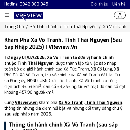
Hotline: 0942-360-345
Giới thiệu
Liên hệ
Trang Chủ
34 Tỉnh Thành
Tỉnh Thái Nguyên
Xã Vô Tranh
Khám Phá Xã Vô Tranh, Tỉnh Thái Nguyên (Sau
Sáp Nhập 2025) | VReview.vn
Từ ngày 01/07/2025, Xã Vô Tranh là đơn vị hành chính
thuộc Tỉnh Thái Nguyên
, được thành lập từ việc sáp nhập
toàn bộ địa giới hành chính của Xã Tức Tranh, Xã Cổ Lũng, Xã
Phú Đô, Xã Vô Tranh, trụ sở chính của Xã Vô Tranh đặt tại Trụ
sở Đảng ủy, HĐND, UBND xã Tức Tranh. Xã Vô Tranh có tổng
diện tích 83.53 km², dân số 38,253 người, với mật độ dân số đạt
khoảng 457.96 người/km².
Cùng
VReview.vn
khám phá
Xã Vô Tranh, Tỉnh Thái Nguyên
,
thông tin những địa điểm nổi bật và những đổi thay đáng chú ý
sau sáp nhập năm 2025.
Thông tin hành chính Xã Vô Tranh (sau sáp