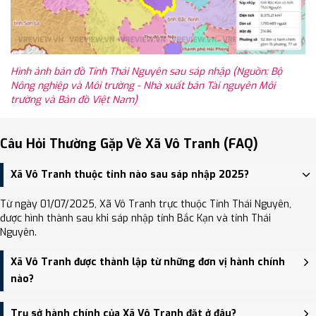
Hình ảnh bản đồ Tỉnh Thái Nguyên sau sáp nhập (Nguồn: Bộ
Nông nghiệp và Môi trường - Nhà xuất bản Tài nguyên Môi
trường và Bản đồ Việt Nam)
Câu Hỏi Thường Gặp Về Xã Vô Tranh (FAQ)
Xã Vô Tranh thuộc tỉnh nào sau sáp nhập 2025?
Từ ngày 01/07/2025, Xã Vô Tranh trực thuộc Tỉnh Thái Nguyên,
được hình thành sau khi sáp nhập tỉnh Bắc Kạn và tỉnh Thái
Nguyên.
Xã Vô Tranh được thành lập từ những đơn vị hành chính
nào?
Xã Vô Tranh được thành lập trên cơ sở sáp nhập Xã Tức Tranh, Xã
Trụ sở hành chính của Xã Vô Tranh đặt ở đâu?