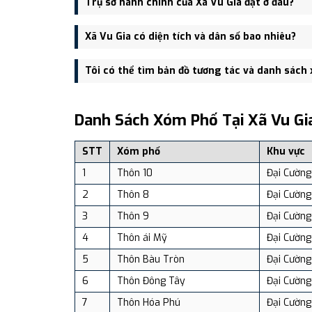
Trụ sở hành chính của Xã Vu Gia đặt ở đâu?
Trụ sở hành chính mới của Xã Vu Gia đặt tại Thôn Lâ
Xã Vu Gia có diện tích và dân số bao nhiêu?
Xã Vu Gia có Diện tích: 25.12 km², Dân số: 27,649 n
Tôi có thể tìm bản đồ tương tác và danh sách
Bạn có thể xem bản đồ chi tiết, danh sách phường xã
dịch vụ và du lịch uy tín tại Việt Nam.
Danh Sách Xóm Phố Tại Xã Vu Gi
STT
Xóm phố
Khu vực
1
Thôn 10
Đại Cường
2
Thôn 8
Đại Cường
3
Thôn 9
Đại Cường
4
Thôn ái Mỹ
Đại Cường
5
Thôn Bàu Tròn
Đại Cường
6
Thôn Đông Tây
Đại Cường
7
Thôn Hóa Phú
Đại Cường