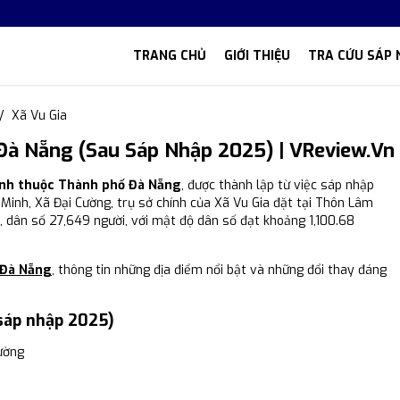
TRANG CHỦ
GIỚI THIỆU
TRA CỨU SÁP 
Xã Vu Gia
Đà Nẵng (Sau Sáp Nhập 2025) | VReview.vn
hính thuộc Thành phố Đà Nẵng
, được thành lập từ việc sáp nhập
 Minh, Xã Đại Cường, trụ sở chính của Xã Vu Gia đặt tại Thôn Lâm
², dân số 27,649 người, với mật độ dân số đạt khoảng 1,100.68
 Đà Nẵng
, thông tin những địa điểm nổi bật và những đổi thay đáng
 sáp nhập 2025)
ường