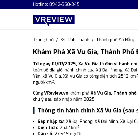
Hotline: 0942-360-345
Trang Chủ
34 Tỉnh Thành
Thành phố Đà Nẵng
Khám Phá Xã Vu Gia, Thành Phố 
Từ ngày 01/07/2025, Xã Vu Gia là đơn vị hành c
toàn bộ địa giới hành chính của Xã Đại Phong, Xã Đại
Yên, xã Vu Gia. Xã Vu Gia có tổng diện tích 25.12 km
người/km².
Cùng
VReview.vn
khám phá
Xã Vu Gia, Thành phố
chú ý sau sáp nhập năm 2025.
Thông tin hành chính Xã Vu Gia (sau
Sáp nhập từ:
Xã Đại Phong, Xã Đại Minh, Xã Đại C
Diện tích:
25.12 km²
Dân số:
27,649 người