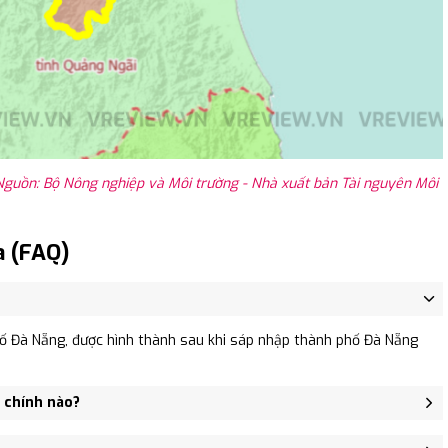
guồn: Bộ Nông nghiệp và Môi trường - Nhà xuất bản Tài nguyên Môi
a (FAQ)
ố Đà Nẵng, được hình thành sau khi sáp nhập thành phố Đà Nẵng
h chính nào?
 Phong, Xã Đại Minh, Xã Đại Cường.