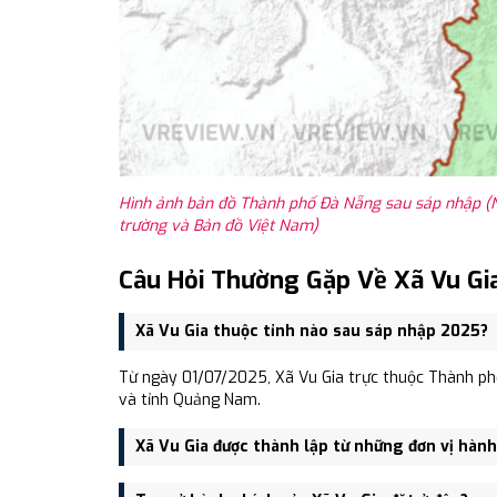
Hình ảnh bản đồ Thành phố Đà Nẵng sau sáp nhập (N
trường và Bản đồ Việt Nam)
Câu Hỏi Thường Gặp Về Xã Vu Gi
Xã Vu Gia thuộc tỉnh nào sau sáp nhập 2025?
Từ ngày 01/07/2025, Xã Vu Gia trực thuộc Thành ph
và tỉnh Quảng Nam.
Xã Vu Gia được thành lập từ những đơn vị hàn
Xã Vu Gia được thành lập trên cơ sở sáp nhập Xã Đại