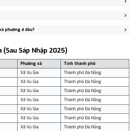
m Yên, xã Vu Gia - trung tâm khu vực thuận tiện giao thông.
gười, Mật độ dân số: Khoảng 1,100.68 người/km²
 xã phường ở đâu?
, và review địa điểm tại: VReview.vn - Nền tảng review địa điểm,
a (sau Sáp Nhập 2025)
Phường xã
Tỉnh thành phố
Xã Vu Gia
Thành phố Đà Nẵng
Xã Vu Gia
Thành phố Đà Nẵng
Xã Vu Gia
Thành phố Đà Nẵng
Xã Vu Gia
Thành phố Đà Nẵng
Xã Vu Gia
Thành phố Đà Nẵng
Xã Vu Gia
Thành phố Đà Nẵng
Xã Vu Gia
Thành phố Đà Nẵng