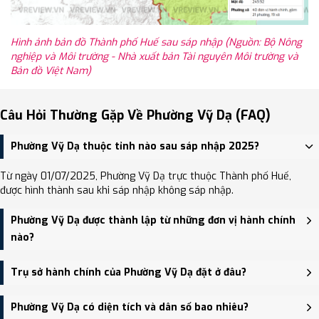
Hình ảnh bản đồ Thành phố Huế sau sáp nhập (Nguồn: Bộ Nông
nghiệp và Môi trường - Nhà xuất bản Tài nguyên Môi trường và
Bản đồ Việt Nam)
Câu Hỏi Thường Gặp Về Phường Vỹ Dạ (FAQ)
Phường Vỹ Dạ thuộc tỉnh nào sau sáp nhập 2025?
Từ ngày 01/07/2025, Phường Vỹ Dạ trực thuộc Thành phố Huế,
được hình thành sau khi sáp nhập không sáp nhập.
Phường Vỹ Dạ được thành lập từ những đơn vị hành chính
nào?
Phường Vỹ Dạ được thành lập trên cơ sở sáp nhập Phường Thủy
Trụ sở hành chính của Phường Vỹ Dạ đặt ở đâu?
Vân, Phường Xuân Phú, Phường Vỹ Dạ.
Trụ sở hành chính mới của Phường Vỹ Dạ đặt tại 20 Lâm Hoằng,
Phường Vỹ Dạ có diện tích và dân số bao nhiêu?
phường Vỹ Dạ - trung tâm khu vực thuận tiện giao thông.