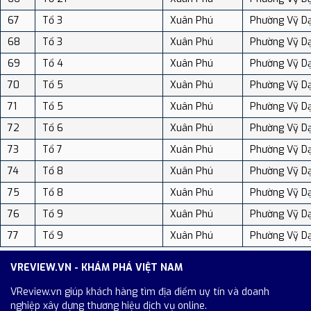
67
Tổ 3
Xuân Phú
Phường Vỹ D
68
Tổ 3
Xuân Phú
Phường Vỹ D
69
Tổ 4
Xuân Phú
Phường Vỹ D
70
Tổ 5
Xuân Phú
Phường Vỹ D
71
Tổ 5
Xuân Phú
Phường Vỹ D
72
Tổ 6
Xuân Phú
Phường Vỹ D
73
Tổ 7
Xuân Phú
Phường Vỹ D
74
Tổ 8
Xuân Phú
Phường Vỹ D
75
Tổ 8
Xuân Phú
Phường Vỹ D
76
Tổ 9
Xuân Phú
Phường Vỹ D
77
Tổ 9
Xuân Phú
Phường Vỹ D
VREVIEW.VN - KHÁM PHÁ VIỆT NAM
VReview.vn giúp khách hàng tìm địa điểm uy tín và doanh
nghiệp xây dựng thương hiệu dịch vụ online.