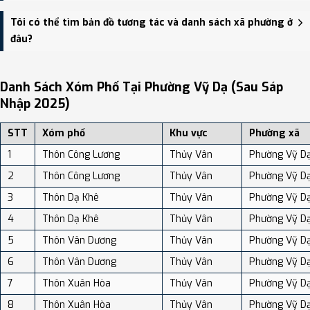
Phường Vỹ Dạ có Diện tích: 8.93 km², Dân số: 49,684 người, Mật
Tôi có thể tìm bản đồ tương tác và danh sách xã phường ở
độ dân số: Khoảng 5,563.72 người/km²
đâu?
Bạn có thể xem bản đồ chi tiết, danh sách phường xã, và review
địa điểm tại: VReview.vn - Nền tảng review địa điểm, dịch vụ và du
Danh Sách Xóm Phố Tại Phường Vỹ Dạ (sau Sáp
lịch uy tín tại Việt Nam.
Nhập 2025)
STT
Xóm phố
Khu vực
Phường xã
1
Thôn Công Lương
Thủy Vân
Phường Vỹ D
2
Thôn Công Lương
Thủy Vân
Phường Vỹ D
3
Thôn Dạ Khê
Thủy Vân
Phường Vỹ D
4
Thôn Dạ Khê
Thủy Vân
Phường Vỹ D
5
Thôn Vân Dương
Thủy Vân
Phường Vỹ D
6
Thôn Vân Dương
Thủy Vân
Phường Vỹ D
7
Thôn Xuân Hòa
Thủy Vân
Phường Vỹ D
8
Thôn Xuân Hòa
Thủy Vân
Phường Vỹ D