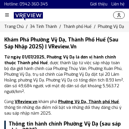
Hotline: 0942-360-345
Giới thiệu
Liên hệ
Trang Chủ
34 Tỉnh Thành
Thành phố Huế
Phường Vỹ Dạ
Khám Phá Phường Vỹ Dạ, Thành Phố Huế (Sau
Sáp Nhập 2025) | VReview.vn
Từ ngày 01/07/2025, Phường Vỹ Dạ là đơn vị hành chính
thuộc Thành phố Huế
, được thành lập từ việc sáp nhập toàn
bộ địa giới hành chính của Phường Thủy Vân, Phường Xuân Phú,
Phường Vỹ Dạ, trụ sở chính của Phường Vỹ Dạ đặt tại 20 Lâm
Hoằng, phường Vỹ Dạ. Phường Vỹ Dạ có tổng diện tích 8.93 km²,
dân số 49,684 người, với mật độ dân số đạt khoảng 5,563.72
người/km².
Cùng
VReview.vn
khám phá
Phường Vỹ Dạ, Thành phố Huế
,
thông tin những địa điểm nổi bật và những đổi thay đáng chú ý
sau sáp nhập năm 2025.
Thông tin hành chính Phường Vỹ Dạ (sau sáp