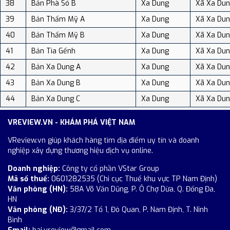
38
Bản Phà Só B
Xa Dung
Xã Xa Du
39
Bản Thẩm Mỹ A
Xa Dung
Xã Xa Du
40
Bản Thẩm Mỹ B
Xa Dung
Xã Xa Du
41
Bản Tìa Gếnh
Xa Dung
Xã Xa Du
42
Bản Xa Dung A
Xa Dung
Xã Xa Du
43
Bản Xa Dung B
Xa Dung
Xã Xa Du
44
Bản Xa Dung C
Xa Dung
Xã Xa Du
VREVIEW.VN - KHÁM PHÁ VIỆT NAM
VReview.vn giúp khách hàng tìm địa điểm uy tín và doanh
nghiệp xây dựng thương hiệu dịch vụ online.
Doanh nghiệp:
Công ty cổ phần VStar Group
Mã số thuế:
0601282535 (Chi cục Thuế khu vực TP Nam Định)
Văn phòng (HN):
58A Võ Văn Dũng, P. Ô Chợ Dừa, Q. Đống Đa,
HN
Văn phòng (NĐ):
3/37/2 Tổ 1, Đò Quan, P. Nam Định, T. Ninh
Bình