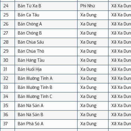
24
Bản Từ Xa B
Phì Nhừ
Xã Xa Du
25
Bản Ca Tâu
Xa Dung
Xã Xa Du
26
Bản Chóng A
Xa Dung
Xã Xa Du
27
Bản Chóng B
Xa Dung
Xã Xa Du
28
Bản Chùa Sấu
Xa Dung
Xã Xa Du
29
Bản Chúa Thò
Xa Dung
Xã Xa Du
30
Bản Háng Tầu
Xa Dung
Xã Xa Du
31
Bản Huổi Hịa
Xa Dung
Xã Xa Du
32
Bản Mường Tỉnh A
Xa Dung
Xã Xa Du
33
Bản Mường Tỉnh B
Xa Dung
Xã Xa Du
34
Bản Mường Tỉnh C
Xa Dung
Xã Xa Du
35
Bản Nà Sản A
Xa Dung
Xã Xa Du
36
Bản Nà Sản B
Xa Dung
Xã Xa Du
37
Bản Phà Só A
Xa Dung
Xã Xa Du