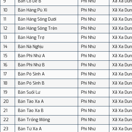
9
Bản Cồ Dề B
Phì Nhừ
Xã Xa Du
10
Bản Háng Pù Xi
Phì Nhừ
Xã Xa Du
11
Bản Háng Sông Dưới
Phì Nhừ
Xã Xa Du
12
Bản Háng Sông Trên
Phì Nhừ
Xã Xa Du
13
Bản Háng Trợ
Phì Nhừ
Xã Xa Du
14
Bản Nà Nghịu
Phì Nhừ
Xã Xa Du
15
Bản Phì Nhừ A
Phì Nhừ
Xã Xa Du
16
Bản Phì Nhừ B
Phì Nhừ
Xã Xa Du
17
Bản Pó Sinh A
Phì Nhừ
Xã Xa Du
18
Bản Pó Sinh B
Phì Nhừ
Xã Xa Du
19
Bản Suối Lư
Phì Nhừ
Xã Xa Du
20
Bản Tào Xa A
Phì Nhừ
Xã Xa Du
21
Bản Tào Xa B
Phì Nhừ
Xã Xa Du
22
Bản Trống Mông
Phì Nhừ
Xã Xa Du
23
Bản Từ Xa A
Phì Nhừ
Xã Xa Du