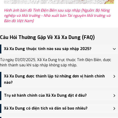
Hình ảnh bản đồ Tỉnh Điện Biên sau sáp nhập (Nguồn: Bộ Nông
nghiệp và Môi trường - Nhà xuất bản Tài nguyên Môi trường và
Bản đồ Việt Nam)
Câu Hỏi Thường Gặp Về Xã Xa Dung (FAQ)
Xã Xa Dung thuộc tỉnh nào sau sáp nhập 2025?
Từ ngày 01/07/2025, Xã Xa Dung trực thuộc Tỉnh Điện Biên, được
hình thành sau khi sáp nhập không sáp nhập.
Xã Xa Dung được thành lập từ những đơn vị hành chính
nào?
Xã Xa Dung được thành lập trên cơ sở sáp nhập Xã Phì Nhừ, Xã Xa
Trụ sở hành chính của Xã Xa Dung đặt ở đâu?
Dung.
Trụ sở hành chính mới của Xã Xa Dung đặt tại Trụ sở Đảng ủy,
Xã Xa Dung có diện tích và dân số bao nhiêu?
HĐND và UBND xã Phì Nhừ - trung tâm khu vực thuận tiện giao
thông.