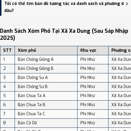
Xã Xa Dung có Diện tích: 215.50 km², Dân số: 15,722 người, Mật độ
Tôi có thể tìm bản đồ tương tác và danh sách xã phường ở
dân số: Khoảng 72.96 người/km²
đâu?
Bạn có thể xem bản đồ chi tiết, danh sách phường xã, và review
địa điểm tại: VReview.vn - Nền tảng review địa điểm, dịch vụ và du
Danh Sách Xóm Phố Tại Xã Xa Dung (sau Sáp Nhập
lịch uy tín tại Việt Nam.
2025)
STT
Xóm phố
Khu vực
Phường x
1
Bản Chống Giông A
Phì Nhừ
Xã Xa Du
2
Bản Chống Giông B
Phì Nhừ
Xã Xa Du
3
Bản Chống Sư A
Phì Nhừ
Xã Xa Du
4
Bản Chống Sư B
Phì Nhừ
Xã Xa Du
5
Bản Chua Ta A
Phì Nhừ
Xã Xa Du
6
Bản Chua Ta B
Phì Nhừ
Xã Xa Du
7
Bản Chua Ta C
Phì Nhừ
Xã Xa Du
8
Bản Cồ Dề
Phì Nhừ
Xã Xa Du