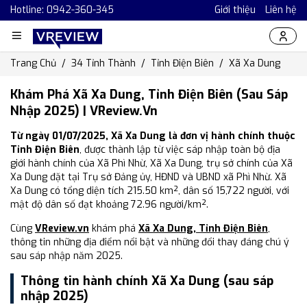
Hotline: 0942-360-345
Giới thiệu
Liên hệ
Trang Chủ
34 Tỉnh Thành
Tỉnh Điện Biên
Xã Xa Dung
Khám Phá Xã Xa Dung, Tỉnh Điện Biên (Sau Sáp
Nhập 2025) | VReview.vn
Từ ngày 01/07/2025, Xã Xa Dung là đơn vị hành chính thuộc
Tỉnh Điện Biên
, được thành lập từ việc sáp nhập toàn bộ địa
giới hành chính của Xã Phì Nhừ, Xã Xa Dung, trụ sở chính của Xã
Xa Dung đặt tại Trụ sở Đảng ủy, HĐND và UBND xã Phì Nhừ. Xã
Xa Dung có tổng diện tích 215.50 km², dân số 15,722 người, với
mật độ dân số đạt khoảng 72.96 người/km².
Cùng
VReview.vn
khám phá
Xã Xa Dung, Tỉnh Điện Biên
,
thông tin những địa điểm nổi bật và những đổi thay đáng chú ý
sau sáp nhập năm 2025.
Thông tin hành chính Xã Xa Dung (sau sáp
nhập 2025)