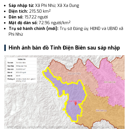
Sáp nhập từ:
Xã Phì Nhừ, Xã Xa Dung
Diện tích:
215.50 km²
Dân số:
15,722 người
Mật độ dân số:
72.96 người/km²
Trụ sở hành chính (mới):
Trụ sở Đảng ủy, HĐND và UBND xã
Phì Nhừ
Hình ảnh bản đồ Tỉnh Điện Biên sau sáp nhập