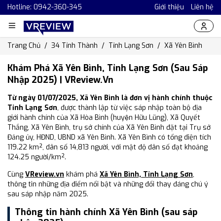
Hotline: 0942-360-345
Giới thiệu
Liên hệ
Trang Chủ
34 Tỉnh Thành
Tỉnh Lạng Sơn
Xã Yên Bình
Khám Phá Xã Yên Bình, Tỉnh Lạng Sơn (Sau Sáp
Nhập 2025) | VReview.vn
Từ ngày 01/07/2025, Xã Yên Bình là đơn vị hành chính thuộc
Tỉnh Lạng Sơn
, được thành lập từ việc sáp nhập toàn bộ địa
giới hành chính của Xã Hòa Bình (huyện Hữu Lũng), Xã Quyết
Thắng, Xã Yên Bình, trụ sở chính của Xã Yên Bình đặt tại Trụ sở
Đảng ủy, HĐND, UBND xã Yên Bình. Xã Yên Bình có tổng diện tích
119.22 km², dân số 14,813 người, với mật độ dân số đạt khoảng
124.25 người/km².
Cùng
VReview.vn
khám phá
Xã Yên Bình, Tỉnh Lạng Sơn
,
thông tin những địa điểm nổi bật và những đổi thay đáng chú ý
sau sáp nhập năm 2025.
Thông tin hành chính Xã Yên Bình (sau sáp