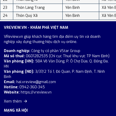
23
Thôn Làng Trang
Yên Bình
Xã Yên 
24
Thôn Quý Xã
Yên Bình
Xã Yên 
VREVIEW.VN - KHÁM PHÁ VIỆT NAM
VReview.vn giúp khách hàng tìm địa điểm uy tín và doanh
nghiệp xây dựng thương hiệu dịch vụ online.
Doanh nghiệp:
Công ty cổ phần VStar Group
Mã số thuế:
0601282535 (Chi cục Thuế khu vực TP Nam Định)
Văn phòng (HN):
58A Võ Văn Dũng, P. Ô Chợ Dừa, Q. Đống Đa,
HN
Văn phòng (NĐ):
3/37/2 Tổ 1, Đò Quan, P. Nam Định, T. Ninh
Bình
Email:
hai.vreview@gmail.com
Hotline:
0942-360-345
Website:
https://vreview.vn
Xem thêm
MẠNG XÃ HỘI