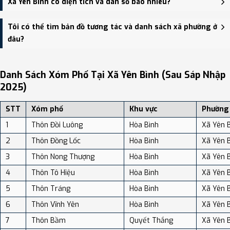
Xã Yên Bình có diện tích và dân số bao nhiêu?
HĐND, UBND xã Yên Bình - trung tâm khu vực thuận tiện giao
thông.
Xã Yên Bình có Diện tích: 119.22 km², Dân số: 14,813 người, Mật độ
Tôi có thể tìm bản đồ tương tác và danh sách xã phường ở
dân số: Khoảng 124.25 người/km²
đâu?
Bạn có thể xem bản đồ chi tiết, danh sách phường xã, và review
địa điểm tại: VReview.vn - Nền tảng review địa điểm, dịch vụ và du
Danh Sách Xóm Phố Tại Xã Yên Bình (sau Sáp Nhập
lịch uy tín tại Việt Nam.
2025)
STT
Xóm phố
Khu vực
Phường
1
Thôn Đồi Luông
Hòa Bình
Xã Yên 
2
Thôn Đồng Lốc
Hòa Bình
Xã Yên 
3
Thôn Nong Thượng
Hòa Bình
Xã Yên 
4
Thôn Tô Hiệu
Hòa Bình
Xã Yên 
5
Thôn Tráng
Hòa Bình
Xã Yên 
6
Thôn Vĩnh Yên
Hòa Bình
Xã Yên 
7
Thôn Bầm
Quyết Thắng
Xã Yên 