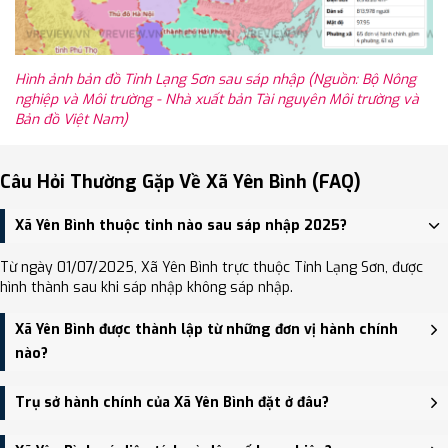
Hình ảnh bản đồ Tỉnh Lạng Sơn sau sáp nhập (Nguồn: Bộ Nông
nghiệp và Môi trường - Nhà xuất bản Tài nguyên Môi trường và
Bản đồ Việt Nam)
Câu Hỏi Thường Gặp Về Xã Yên Bình (FAQ)
Xã Yên Bình thuộc tỉnh nào sau sáp nhập 2025?
Từ ngày 01/07/2025, Xã Yên Bình trực thuộc Tỉnh Lạng Sơn, được
hình thành sau khi sáp nhập không sáp nhập.
Xã Yên Bình được thành lập từ những đơn vị hành chính
nào?
Xã Yên Bình được thành lập trên cơ sở sáp nhập Xã Hòa Bình
Trụ sở hành chính của Xã Yên Bình đặt ở đâu?
(huyện Hữu Lũng), Xã Quyết Thắng, Xã Yên Bình.
Trụ sở hành chính mới của Xã Yên Bình đặt tại Trụ sở Đảng ủy,