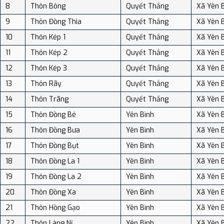
8
Thôn Bông
Quyết Thắng
Xã Yên 
9
Thôn Đồng Thia
Quyết Thắng
Xã Yên 
10
Thôn Kép 1
Quyết Thắng
Xã Yên 
11
Thôn Kép 2
Quyết Thắng
Xã Yên 
12
Thôn Kép 3
Quyết Thắng
Xã Yên 
13
Thôn Rãy
Quyết Thắng
Xã Yên 
14
Thôn Trãng
Quyết Thắng
Xã Yên 
15
Thôn Đồng Bé
Yên Bình
Xã Yên 
16
Thôn Đồng Bưa
Yên Bình
Xã Yên 
17
Thôn Đồng Bụt
Yên Bình
Xã Yên 
18
Thôn Đồng La 1
Yên Bình
Xã Yên 
19
Thôn Đồng La 2
Yên Bình
Xã Yên 
20
Thôn Đồng Xa
Yên Bình
Xã Yên 
21
Thôn Hồng Gạo
Yên Bình
Xã Yên 
22
Thôn Làng Nỉ
Yên Bình
Xã Yên 