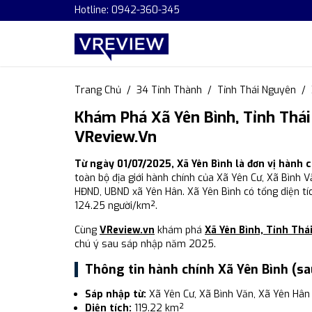
Hotline: 0942-360-345
Trang Chủ
34 Tỉnh Thành
Tỉnh Thái Nguyên
Khám Phá Xã Yên Bình, Tỉnh Thá
VReview.vn
Từ ngày 01/07/2025, Xã Yên Bình là đơn vị hành
toàn bộ địa giới hành chính của Xã Yên Cư, Xã Bình V
HĐND, UBND xã Yên Hân. Xã Yên Bình có tổng diện tíc
124.25 người/km².
Cùng
VReview.vn
khám phá
Xã Yên Bình, Tỉnh Th
chú ý sau sáp nhập năm 2025.
Thông tin hành chính Xã Yên Bình (s
Sáp nhập từ:
Xã Yên Cư, Xã Bình Văn, Xã Yên Hân
Diện tích:
119.22 km²