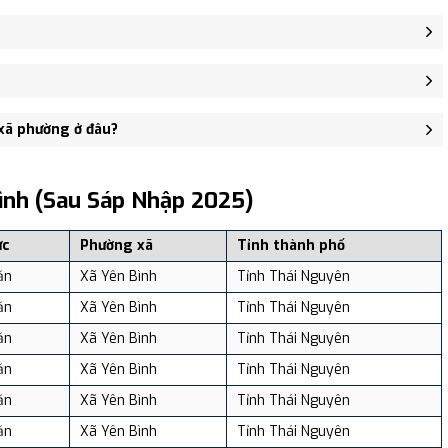
Yên Cư, Xã Bình Văn, Xã Yên Hân.
sở Đảng ủy, HĐND, UBND xã Yên Hân - trung tâm khu vực thuận
3 người, Mật độ dân số: Khoảng 124.25 người/km²
 xã phường ở đâu?
, và review địa điểm tại: VReview.vn - Nền tảng review địa điểm,
ình (sau Sáp Nhập 2025)
ực
Phường xã
Tỉnh thành phố
ăn
Xã Yên Bình
Tỉnh Thái Nguyên
ăn
Xã Yên Bình
Tỉnh Thái Nguyên
ăn
Xã Yên Bình
Tỉnh Thái Nguyên
ăn
Xã Yên Bình
Tỉnh Thái Nguyên
ăn
Xã Yên Bình
Tỉnh Thái Nguyên
ăn
Xã Yên Bình
Tỉnh Thái Nguyên