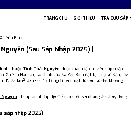
TRANG CHỦ
GIỚI THIỆU
TRA CỨU SÁP 
Xã Yên Bình
i Nguyên (Sau Sáp Nhập 2025) |
 chính thuộc Tỉnh Thái Nguyên
, được thành lập từ việc sáp nhập
ăn, Xã Yên Hân, trụ sở chính của Xã Yên Bình đặt tại Trụ sở Đảng ủy,
h 119.22 km², dân số 14,813 người, với mật độ dân số đạt khoảng
ái Nguyên
, thông tin những địa điểm nổi bật và những đổi thay đáng
au sáp nhập 2025)