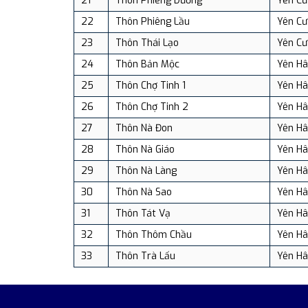
21
Thôn Phiêng Dường
Yên Cư
22
Thôn Phiêng Lầu
Yên Cư
23
Thôn Thái Lạo
Yên Cư
24
Thôn Bản Mộc
Yên H
25
Thôn Chợ Tinh 1
Yên H
26
Thôn Chợ Tinh 2
Yên H
27
Thôn Nà Đon
Yên H
28
Thôn Nà Giáo
Yên H
29
Thôn Nà Làng
Yên H
30
Thôn Nà Sao
Yên H
31
Thôn Tát Vạ
Yên H
32
Thôn Thôm Chầu
Yên H
33
Thôn Trà Lấu
Yên H