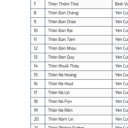
7
Thôn Thôm Thoi
Bình V
8
Thôn Bản Chằng
Yên Cư
9
Thôn Bản Cháo
Yên Cư
10
Thôn Bản Rịa
Yên Cư
11
Thôn Bản Tám
Yên Cư
12
Thôn Đon Nhậu
Yên Cư
13
Thôn Đon Quy
Yên Cư
14
Thôn Khuổi Thây
Yên Cư
15
Thôn Nà Hoáng
Yên Cư
16
Thôn Nà Hoạt
Yên Cư
17
Thôn Nà Lìn
Yên Cư
18
Thôn Nà Pạn
Yên Cư
19
Thôn Nà Riền
Yên Cư
20
Thôn Nặm Lìn
Yên Cư