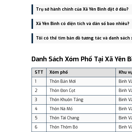
Xã Yên Bình được thành lập trên cơ sở sáp nhập Xã 
Trụ sở hành chính của Xã Yên Bình đặt ở đâu?
Trụ sở hành chính mới của Xã Yên Bình đặt tại Trụ 
Xã Yên Bình có diện tích và dân số bao nhiêu?
tiện giao thông.
Xã Yên Bình có Diện tích: 119.22 km², Dân số: 14,81
Tôi có thể tìm bản đồ tương tác và danh sách
Bạn có thể xem bản đồ chi tiết, danh sách phường xã
dịch vụ và du lịch uy tín tại Việt Nam.
Danh Sách Xóm Phố Tại Xã Yên B
STT
Xóm phố
Khu v
1
Thôn Bản Mới
Bình V
2
Thôn Đon Cọt
Bình V
3
Thôn Khuôn Tắng
Bình V
4
Thôn Nà Mố
Bình V
5
Thôn Tài Chang
Bình V
6
Thôn Thôm Bó
Bình V