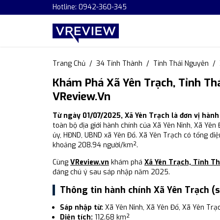
Hotline: 0942-360-345
Trang Chủ
34 Tỉnh Thành
Tỉnh Thái Nguyên
Khám Phá Xã Yên Trạch, Tỉnh Th
VReview.vn
Từ ngày 01/07/2025, Xã Yên Trạch là đơn vị hàn
toàn bộ địa giới hành chính của Xã Yên Ninh, Xã Yên
ủy, HĐND, UBND xã Yên Đổ. Xã Yên Trạch có tổng diện
khoảng 208.94 người/km².
Cùng
VReview.vn
khám phá
Xã Yên Trạch, Tỉnh T
đáng chú ý sau sáp nhập năm 2025.
Thông tin hành chính Xã Yên Trạch (
Sáp nhập từ:
Xã Yên Ninh, Xã Yên Đổ, Xã Yên Trạ
Diện tích:
112.68 km²