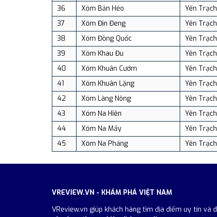
36
Xóm Bản Héo
Yên Trạch
37
Xóm Đin Đeng
Yên Trạch
38
Xóm Đồng Quốc
Yên Trạch
39
Xóm Khau Đu
Yên Trạch
40
Xóm Khuân Cướm
Yên Trạch
41
Xóm Khuân Lặng
Yên Trạch
42
Xóm Làng Nông
Yên Trạch
43
Xóm Na Hiên
Yên Trạch
44
Xóm Na Mẩy
Yên Trạch
45
Xóm Na Pháng
Yên Trạch
VREVIEW.VN - KHÁM PHÁ VIỆT NAM
VReview.vn giúp khách hàng tìm địa điểm uy tín và 