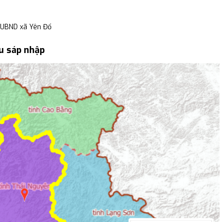
 UBND xã Yên Đổ
u sáp nhập