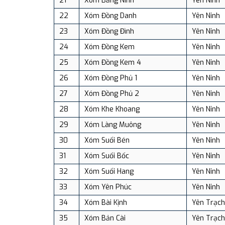
21
Xóm Bằng Ninh
Yên Ninh
22
Xóm Đồng Danh
Yên Ninh
23
Xóm Đồng Đình
Yên Ninh
24
Xóm Đồng Kem
Yên Ninh
25
Xóm Đồng Kem 4
Yên Ninh
26
Xóm Đồng Phủ 1
Yên Ninh
27
Xóm Đồng Phủ 2
Yên Ninh
28
Xóm Khe Khoang
Yên Ninh
29
Xóm Làng Muông
Yên Ninh
30
Xóm Suối Bén
Yên Ninh
31
Xóm Suối Bốc
Yên Ninh
32
Xóm Suối Hang
Yên Ninh
33
Xóm Yên Phúc
Yên Ninh
34
Xóm Bài Kịnh
Yên Trạch
35
Xóm Bản Cài
Yên Trạch