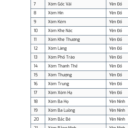
7
Xóm Gốc Vải
Yên Đổ
8
Xóm Hin
Yên Đổ
9
Xóm Kẻm
Yên Đổ
10
Xóm Khe Nác
Yên Đổ
11
Xóm Khe Thương
Yên Đổ
12
Xóm Làng
Yên Đổ
13
Xóm Phố Trào
Yên Đổ
14
Xóm Thanh Thế
Yên Đổ
15
Xóm Thượng
Yên Đổ
16
Xóm Trung
Yên Đổ
17
Xóm Xóm Hạ
Yên Đổ
18
Xóm Ba Họ
Yên Ninh
19
Xóm Ba Luồng
Yên Ninh
20
Xóm Bắc Bé
Yên Ninh