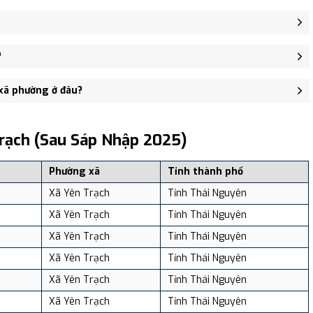
 Yên Ninh, Xã Yên Đổ, Xã Yên Trạch.
 sở Đảng ủy, HĐND, UBND xã Yên Đổ - trung tâm khu vực thuận
?
543 người, Mật độ dân số: Khoảng 208.94 người/km²
 xã phường ở đâu?
, và review địa điểm tại: VReview.vn - Nền tảng review địa điểm,
rạch (sau Sáp Nhập 2025)
Phường xã
Tỉnh thành phố
Xã Yên Trạch
Tỉnh Thái Nguyên
Xã Yên Trạch
Tỉnh Thái Nguyên
Xã Yên Trạch
Tỉnh Thái Nguyên
Xã Yên Trạch
Tỉnh Thái Nguyên
Xã Yên Trạch
Tỉnh Thái Nguyên
Xã Yên Trạch
Tỉnh Thái Nguyên