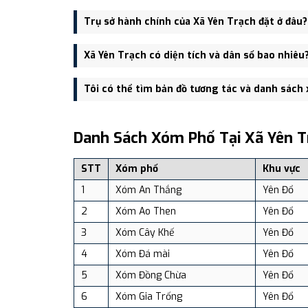
Xã Yên Trạch được thành lập trên cơ sở sáp nhập Xã
Trụ sở hành chính của Xã Yên Trạch đặt ở đâu?
Trụ sở hành chính mới của Xã Yên Trạch đặt tại Trụ
Xã Yên Trạch có diện tích và dân số bao nhiêu
tiện giao thông.
Xã Yên Trạch có Diện tích: 112.68 km², Dân số: 23,
Tôi có thể tìm bản đồ tương tác và danh sách
Bạn có thể xem bản đồ chi tiết, danh sách phường xã
dịch vụ và du lịch uy tín tại Việt Nam.
Danh Sách Xóm Phố Tại Xã Yên T
STT
Xóm phố
Khu vực
1
Xóm An Thắng
Yên Đổ
2
Xóm Ao Then
Yên Đổ
3
Xóm Cây Khế
Yên Đổ
4
Xóm Đá mài
Yên Đổ
5
Xóm Đồng Chừa
Yên Đổ
6
Xóm Gia Trống
Yên Đổ