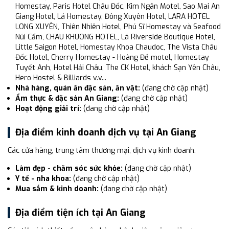
Homestay, Paris Hotel Châu Đốc, Kim Ngân Motel, Sao Mai An
Giang Hotel, Lá Homestay, Đông Xuyên Hotel, LARA HOTEL
LONG XUYÊN, Thiên Nhiên Hotel, Phú Sĩ Homestay và Seafood
Núi Cấm, CHAU KHUONG HOTEL, Lá Riverside Boutique Hotel,
Little Saigon Hotel, Homestay Khoa Chaudoc, The Vista Châu
Đốc Hotel, Cherry Homestay - Hoàng Đế motel, Homestay
Tuyết Anh, Hotel Hải Châu, The CK Hotel, khách Sạn Yên Châu,
Hero Hostel & Billiards v.v...
Nhà hàng, quán ăn đặc sản, ăn vặt:
(đang chờ cập nhật)
Ẩm thực & đặc sản An Giang:
(đang chờ cập nhật)
Hoạt động giải trí:
(đang chờ cập nhật)
Địa điểm kinh doanh dịch vụ tại An Giang
Các cửa hàng, trung tâm thương mại, dịch vụ kinh doanh.
Làm đẹp - chăm sóc sức khỏe:
(đang chờ cập nhật)
Y tế - nha khoa:
(đang chờ cập nhật)
Mua sắm & kinh doanh:
(đang chờ cập nhật)
Địa điểm tiện ích tại An Giang