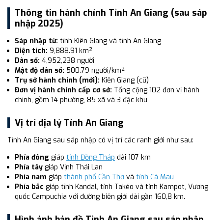
Thông tin hành chính Tỉnh An Giang (sau sáp
nhập 2025)
Sáp nhập từ:
tỉnh Kiên Giang và tỉnh An Giang
Diện tích:
9,888.91 km²
Dân số:
4,952,238 người
Mật độ dân số:
500.79 người/km²
Trụ sở hành chính (mới):
Kiên Giang (cũ)
Đơn vị hành chính cấp cơ sở:
Tổng cộng 102 đơn vị hành
chính, gồm 14 phường, 85 xã và 3 đặc khu
Vị trí địa lý Tỉnh An Giang
Tỉnh An Giang sau sáp nhập có vị trí các ranh giới như sau:
Phía đông
giáp
tỉnh Đồng Tháp
dài 107 km
Phía tây
giáp Vịnh Thái Lan
Phía nam
giáp
thành phố Cần Thơ
và
tỉnh Cà Mau
Phía bắc
giáp tỉnh Kandal, tỉnh Takéo và tỉnh Kampot, Vương
quốc Campuchia với đường biên giới dài gần 160,8 km.
Hình ảnh bản đồ Tỉnh An Giang sau sáp nhập