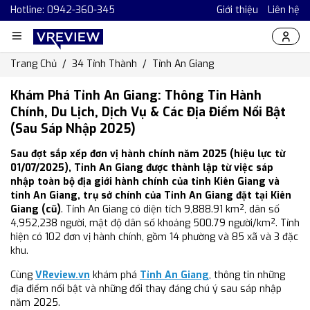
Hotline: 0942-360-345
Giới thiệu
Liên hệ
Trang Chủ
34 Tỉnh Thành
Tỉnh An Giang
Khám Phá Tỉnh An Giang: Thông Tin Hành
Chính, Du Lịch, Dịch Vụ & Các Địa Điểm Nổi Bật
(Sau Sáp Nhập 2025)
Sau đợt sắp xếp đơn vị hành chính năm 2025 (hiệu lực từ
01/07/2025), Tỉnh An Giang được thành lập từ việc sáp
nhập toàn bộ địa giới hành chính của tỉnh Kiên Giang và
tỉnh An Giang, trụ sở chính của Tỉnh An Giang đặt tại Kiên
Giang (cũ)
. Tỉnh An Giang có diện tích 9,888.91 km², dân số
4,952,238 người, mật độ dân số khoảng 500.79 người/km². Tỉnh
hiện có 102 đơn vị hành chính, gồm 14 phường và 85 xã và 3 đặc
khu.
Cùng
VReview.vn
khám phá
Tỉnh An Giang
, thông tin những
địa điểm nổi bật và những đổi thay đáng chú ý sau sáp nhập
năm 2025.