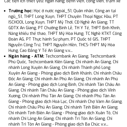
Các tiện ích thiết yếu: ngân hàng, bệnh viện, công viên, trạm xe
Trường học:
Học ở nước ngoài_51, Quân nhân, Công an tại
ngũ_51, THPT Long Xuyn, THPT Chuyên Thoại Ngọc Hầu, PT
ISCHOOL Long Xuyn, THPT Mỹ Thới, CĐ Nghề An Giang, TT
GDTX An Giang, PT Chưởng Binh Lễ, TH Y Tế, THPT Bnh Khnh,
Năng khiếu thể thao, THPT Mỹ Hòa Hưng, TC Nghề KTKT Công
Đoàn AG, PT Thực hành Sư phạm, PT Quốc tế GIS, THPT
Nguyễn Công Trứ, THPT Nguyễn Hiền, THCS-THPT Mỹ Hòa
Hưng, Cao Đẳng Y Tế An Giang v.v...
Ngân hàng - ATM:
Techcombank An Giang, Techcombank
Phú Quốc, Techcombank Kiên Giang, Chi nhánh An Giang, Chi
nhánh Long Xuyên An Giang, Chi nhánh Thành phố Long
Xuyên An Giang - Phòng giao dịch Bình Khánh, Chi nhánh Châu
Đốc An Giang, Chi nhánh An Phú An Giang, Chi nhánh An Phú
An Giang - Phòng giao dịch Long Bình, Chi nhánh Tân Châu An
Giang, Chi nhánh Tân Châu An Giang - Phòng giao dịch Vĩnh
Xương, Chi nhánh Phú Tân An Giang, Chi nhánh Phú Tân An
Giang - Phòng giao dịch Hoà Lạc, Chi nhánh Chợ Vàm An Giang,
Chi nhánh Châu Phú An Giang, Chi nhánh Tịnh Biên An Giang,
Chi nhánh Tịnh Biên An Giang - Phòng giao dịch Xuân Tô, Chi
nhánh Chi Lăng An Giang, Chi nhánh Tri Tôn An Giang, Chi
nhánh Tri Tôn An Giang - Phòng giao dịch Ba Chúc v.v...