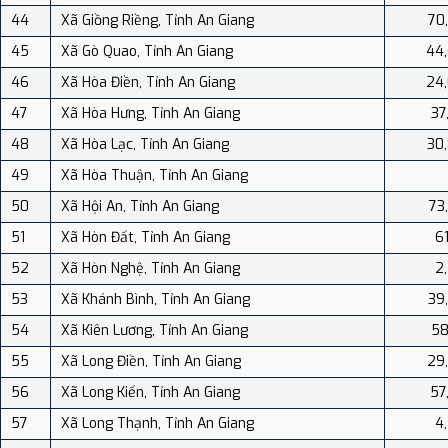
44
Xã Giồng Riềng, Tỉnh An Giang
70
45
Xã Gò Quao, Tỉnh An Giang
44
46
Xã Hòa Điền, Tỉnh An Giang
24
47
Xã Hòa Hưng, Tỉnh An Giang
37
48
Xã Hòa Lạc, Tỉnh An Giang
30
49
Xã Hòa Thuận, Tỉnh An Giang
50
Xã Hội An, Tỉnh An Giang
73
51
Xã Hòn Đất, Tỉnh An Giang
61
52
Xã Hòn Nghệ, Tỉnh An Giang
2
53
Xã Khánh Bình, Tỉnh An Giang
39
54
Xã Kiên Lương, Tỉnh An Giang
58
55
Xã Long Điền, Tỉnh An Giang
29
56
Xã Long Kiến, Tỉnh An Giang
57
57
Xã Long Thạnh, Tỉnh An Giang
4