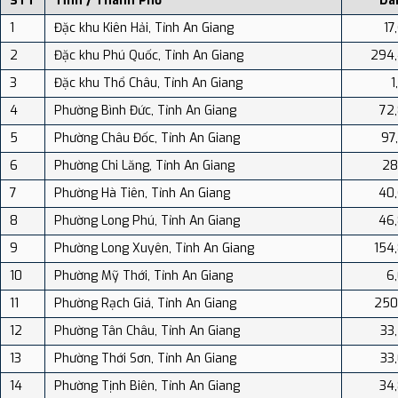
STT
Tỉnh / Thành Phố
Dâ
1
Đặc khu Kiên Hải, Tỉnh An Giang
17
2
Đặc khu Phú Quốc, Tỉnh An Giang
294
3
Đặc khu Thổ Châu, Tỉnh An Giang
1
4
Phường Bình Đức, Tỉnh An Giang
72
5
Phường Châu Đốc, Tỉnh An Giang
97
6
Phường Chi Lăng, Tỉnh An Giang
28
7
Phường Hà Tiên, Tỉnh An Giang
40
8
Phường Long Phú, Tỉnh An Giang
46
9
Phường Long Xuyên, Tỉnh An Giang
154
10
Phường Mỹ Thới, Tỉnh An Giang
6
11
Phường Rạch Giá, Tỉnh An Giang
250
12
Phường Tân Châu, Tỉnh An Giang
33
13
Phường Thới Sơn, Tỉnh An Giang
33
14
Phường Tịnh Biên, Tỉnh An Giang
34