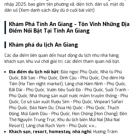
nhập 2025, bao gồm tên phường xã, diện tích, dân số, mật độ
dân số (Xem danh sách đầy đủ ở cuối bài viết)
Khám Phá Tỉnh An Giang - Tôn Vinh Những Địa
Điểm Nổi Bật Tại Tỉnh An Giang
Khám phá du lịch An Giang
Các địa điểm liên quan đến hoạt động du lịch như nhà hàng,
khách sạn, khu vui chơi giải trí, các điểm tham quan nổi bật.
Địa điểm du lịch nổi bật:
Đảo ngọc Phú Quốc, Nhà tù Phú
Quốc, Bãi Sao - Phú Quốc, Dinh Cậu - Phú Quốc, Chợ đêm Hà
Tiên (Ha Tien night market), Làng chài Hàm Ninh - Phú Quốc,
Bãi Dài - Phú Quốc, Vườn tiêu Suối Đá - Phú Quốc, Suối Tranh -
Phú Quốc, Nhà thùng sản xuất nước mắm truyền thống - Phú
Quốc, Cơ sở sản xuất Rượu Sim - Phú Quốc, Vinpearl Safari
Phú Quốc, Đảo Nam Du, Chùa Hộ Quốc - Phú Quốc, Thạch
Động, Mũi Gành Dầu - Phú Quốc, Hòn Chông (Hon Chong), Đền
Thờ Nguyễn Trung Trực, Khu du lịch biển Mũi Nai (Mui Nai
Resort), Làng chài Rạch Vẹm - Phú Quốc v.v...
Khách sạn, resort, homestay, nhà nghỉ:
Hương Tràm