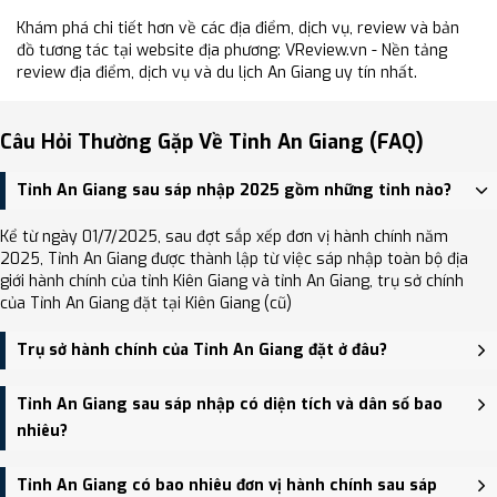
Khám phá chi tiết hơn về các địa điểm, dịch vụ, review và bản
đồ tương tác tại website địa phương: VReview.vn - Nền tảng
review địa điểm, dịch vụ và du lịch An Giang uy tín nhất.
Câu Hỏi Thường Gặp Về Tỉnh An Giang (FAQ)
Tỉnh An Giang sau sáp nhập 2025 gồm những tỉnh nào?
Kể từ ngày 01/7/2025, sau đợt sắp xếp đơn vị hành chính năm
2025, Tỉnh An Giang được thành lập từ việc sáp nhập toàn bộ địa
giới hành chính của tỉnh Kiên Giang và tỉnh An Giang, trụ sở chính
của Tỉnh An Giang đặt tại Kiên Giang (cũ)
Trụ sở hành chính của Tỉnh An Giang đặt ở đâu?
Sau sáp nhập, trụ sở chính của Tỉnh An Giang đặt tại Kiên Giang
Tỉnh An Giang sau sáp nhập có diện tích và dân số bao
(cũ) - là trung tâm hành chính, kinh tế và du lịch lớn của vùng.
nhiêu?
Tỉnh An Giang sau sáp nhập có Diện tích: 9,888.91 km², Dân số:
Tỉnh An Giang có bao nhiêu đơn vị hành chính sau sáp