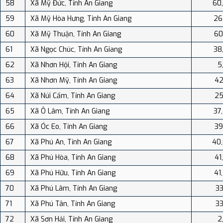
58
Xã Mỹ Đức, Tỉnh An Giang
60
59
Xã Mỹ Hòa Hưng, Tỉnh An Giang
26
60
Xã Mỹ Thuận, Tỉnh An Giang
60
61
Xã Ngọc Chúc, Tỉnh An Giang
38
62
Xã Nhơn Hội, Tỉnh An Giang
5
63
Xã Nhơn Mỹ, Tỉnh An Giang
42
64
Xã Núi Cấm, Tỉnh An Giang
25
65
Xã Ô Lâm, Tỉnh An Giang
37
66
Xã Óc Eo, Tỉnh An Giang
39
67
Xã Phú An, Tỉnh An Giang
40
68
Xã Phú Hòa, Tỉnh An Giang
41
69
Xã Phú Hữu, Tỉnh An Giang
41
70
Xã Phú Lâm, Tỉnh An Giang
33
71
Xã Phú Tân, Tỉnh An Giang
33
72
Xã Sơn Hải, Tỉnh An Giang
2