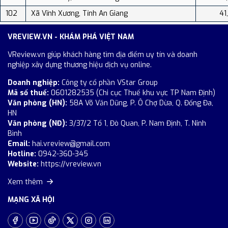
102
Xã Vĩnh Xương, Tỉnh An Giang
41
VREVIEW.VN - KHÁM PHÁ VIỆT NAM
VReview.vn giúp khách hàng tìm địa điểm uy tín và doanh
nghiệp xây dựng thương hiệu dịch vụ online.
Doanh nghiệp:
Công ty cổ phần VStar Group
Mã số thuế:
0601282535 (Chi cục Thuế khu vực TP Nam Định)
Văn phòng (HN):
58A Võ Văn Dũng, P. Ô Chợ Dừa, Q. Đống Đa,
HN
Văn phòng (NĐ):
3/37/2 Tổ 1, Đò Quan, P. Nam Định, T. Ninh
Bình
Email:
hai.vreview@gmail.com
Hotline:
0942-360-345
Website:
https://vreview.vn
Xem thêm
MẠNG XÃ HỘI