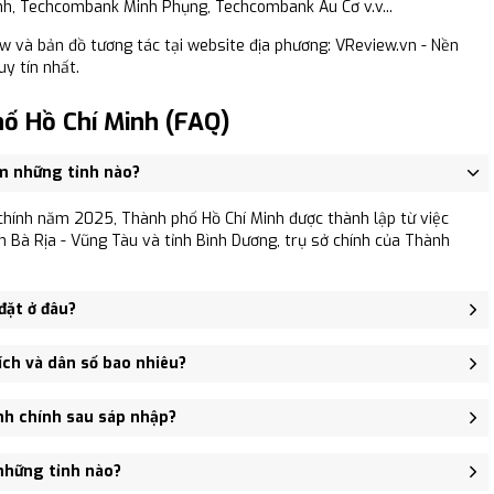
, Techcombank Minh Phụng, Techcombank Âu Cơ v.v...
iew và bản đồ tương tác tại website địa phương: VReview.vn - Nền
uy tín nhất.
ố Hồ Chí Minh (FAQ)
m những tỉnh nào?
chính năm 2025, Thành phố Hồ Chí Minh được thành lập từ việc
h Bà Rịa - Vũng Tàu và tỉnh Bình Dương, trụ sở chính của Thành
đặt ở đâu?
 đặt tại Tp. HCM (cũ) - là trung tâm hành chính, kinh tế và du
ích và dân số bao nhiêu?
,772.59 km², Dân số: 14,002,598 người, Mật độ dân số: Khoảng
nh chính sau sáp nhập?
ường, 54 xã, 1 đặc khu
những tỉnh nào?