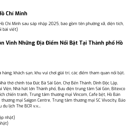
Hồ Chí Minh
Hồ Chí Minh sau sáp nhập 2025, bao gồm tên phường xã, diện tích,
 bài viết)
n Vinh Những Địa Điểm Nổi Bật Tại Thành phố Hồ
 hàng, khách sạn, khu vui chơi giải trí, các điểm tham quan nổi bật.
hà thờ chính tòa Đức Bà Sài Gòn, Chợ Bến Thành, Dinh Độc Lập,
 Viện, Nhà hát lớn Thành phố, Bưu điện trung tâm Sài Gòn, Bitexco
ích chiến tranh, Trung tâm thương mại Vincom, Cafe bệt, Hồ Bán
m thương mại Saigon Centre, Trung tâm thương mại SC Vivocity, Bảo
du lịch The BCR v.v...
ập nhật)
nhật)