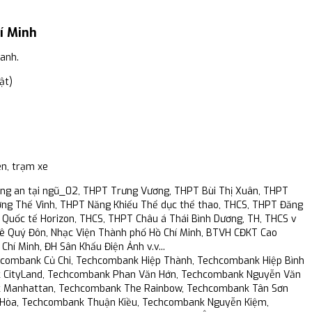
hí Minh
oanh.
ật)
ên, trạm xe
ng an tại ngũ_02, THPT Trưng Vương, THPT Bùi Thị Xuân, THPT
ng Thế Vinh, THPT Năng Khiếu Thể dục thể thao, THCS, THPT Đăng
Quốc tế Horizon, THCS, THPT Châu á Thái Bình Dương, TH, THCS v
ê Quý Đôn, Nhạc Viện Thành phố Hồ Chí Minh, BTVH CĐKT Cao
hí Minh, ĐH Sân Khấu Điện Ảnh v.v...
combank Củ Chi, Techcombank Hiệp Thành, Techcombank Hiệp Bình
k CityLand, Techcombank Phan Văn Hớn, Techcombank Nguyễn Văn
k Manhattan, Techcombank The Rainbow, Techcombank Tân Sơn
 Hòa, Techcombank Thuận Kiều, Techcombank Nguyễn Kiệm,