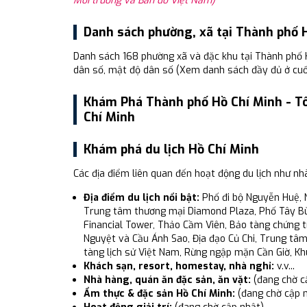
Môi trường và Bản đồ Việt Nam)
Danh sách phường, xã tại Thành phố 
Danh sách 168 phường xã và đặc khu tại Thành phố 
dân số, mật độ dân số (Xem danh sách đầy đủ ở cuối
Khám Phá Thành phố Hồ Chí Minh - Tô
Chí Minh
Khám phá du lịch Hồ Chí Minh
Các địa điểm liên quan đến hoạt động du lịch như nhà
Địa điểm du lịch nổi bật:
Phố đi bộ Nguyễn Huệ, N
Trung tâm thương mại Diamond Plaza, Phố Tây Bùi
Financial Tower, Thảo Cầm Viên, Bảo tàng chứng t
Nguyệt và Cầu Ánh Sao, Địa đạo Củ Chi, Trung tâ
tàng lịch sử Việt Nam, Rừng ngập mặn Cần Giờ, Khu 
Khách sạn, resort, homestay, nhà nghỉ:
v.v...
Nhà hàng, quán ăn đặc sản, ăn vặt:
(đang chờ c
Ẩm thực & đặc sản Hồ Chí Minh:
(đang chờ cập 