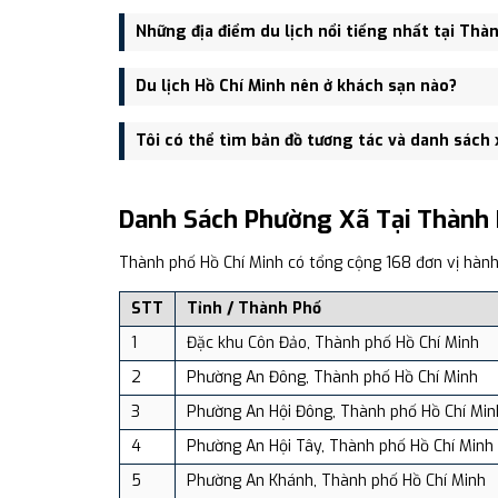
Sau đợt sắp xếp đơn vị hành chính năm 2025, Thành p
Những địa điểm du lịch nổi tiếng nhất tại Thàn
và tỉnh Lâm Đồng Phía tây giáp tỉnh Tây Ninh Phía b
Tháp và Biển Đông.
Một số điểm đến nổi bật gồm: Phố đi bộ Nguyễn Huệ,
Du lịch Hồ Chí Minh nên ở khách sạn nào?
Trung tâm thương mại Diamond Plaza, Phố Tây Bùi Vi
Financial Tower, Thảo Cầm Viên, Bảo tàng chứng tíc
Một số khách sạn, resort được đánh giá cao: v.v...
Tôi có thể tìm bản đồ tương tác và danh sách
Nguyệt và Cầu Ánh Sao, Địa đạo Củ Chi, Trung tâm t
tàng lịch sử Việt Nam, Rừng ngập mặn Cần Giờ, Khu du
Bạn có thể xem bản đồ chi tiết, danh sách phường xã
dịch vụ và du lịch uy tín tại Việt Nam.
Danh Sách Phường Xã Tại Thành 
Thành phố Hồ Chí Minh có tổng cộng 168 đơn vị hành
STT
Tỉnh / Thành Phố
1
Đặc khu Côn Đảo, Thành phố Hồ Chí Minh
2
Phường An Đông, Thành phố Hồ Chí Minh
3
Phường An Hội Đông, Thành phố Hồ Chí Min
4
Phường An Hội Tây, Thành phố Hồ Chí Minh
5
Phường An Khánh, Thành phố Hồ Chí Minh