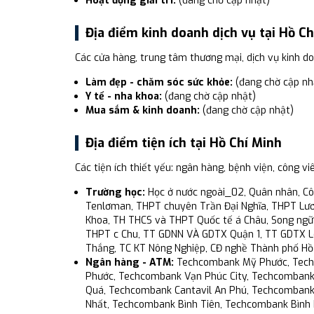
Hoạt động giải trí:
(đang chờ cập nhật)
Địa điểm kinh doanh dịch vụ tại Hồ C
Các cửa hàng, trung tâm thương mại, dịch vụ kinh d
Làm đẹp - chăm sóc sức khỏe:
(đang chờ cập nh
Y tế - nha khoa:
(đang chờ cập nhật)
Mua sắm & kinh doanh:
(đang chờ cập nhật)
Địa điểm tiện ích tại Hồ Chí Minh
Các tiện ích thiết yếu: ngân hàng, bệnh viện, công vi
Trường học:
Học ở nước ngoài_02, Quân nhân, Cô
Tenlơman, THPT chuyên Trần Đại Nghĩa, THPT Lươ
Khoa, TH THCS và THPT Quốc tế á Châu, Song ngữ 
THPT c Chu, TT GDNN VÀ GDTX Quận 1, TT GDTX L
Thắng, TC KT Nông Nghiệp, CĐ nghề Thành phố Hồ C
Ngân hàng - ATM:
Techcombank Mỹ Phước, Tech
Phước, Techcombank Vạn Phúc City, Techcomban
Quá, Techcombank Cantavil An Phú, Techcomban
Nhất, Techcombank Bình Tiên, Techcombank Bình