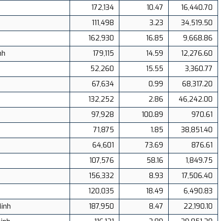
172,134
10.47
16,440.70
111,498
3.23
34,519.50
162,930
16.85
9,668.86
nh
179,115
14.59
12,276.60
52,260
15.55
3,360.77
67,634
0.99
68,317.20
132,252
2.86
46,242.00
97,928
100.89
970.61
71,875
1.85
38,851.40
64,601
73.69
876.61
h
107,576
58.16
1,849.75
156,332
8.93
17,506.40
120,035
18.49
6,490.83
Minh
187,950
8.47
22,190.10