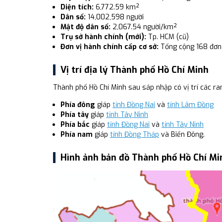
Diện tích:
6,772.59 km²
Dân số:
14,002,598 người
Mật độ dân số:
2,067.54 người/km²
Trụ sở hành chính (mới):
Tp. HCM (cũ)
Đơn vị hành chính cấp cơ sở:
Tổng cộng 168 đơn 
Vị trí địa lý Thành phố Hồ Chí Minh
Thành phố Hồ Chí Minh sau sáp nhập có vị trí các ran
Phía đông
giáp
tỉnh Đồng Nai
và
tỉnh Lâm Đồng
Phía tây
giáp
tỉnh Tây Ninh
Phía bắc
giáp
tỉnh Đồng Nai
và
tỉnh Tây Ninh
Phía nam
giáp
tỉnh Đồng Tháp
và Biển Đông.
Hình ảnh bản đồ Thành phố Hồ Chí Mi