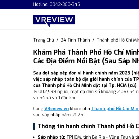
Hotline: 0942-360-345
Trang Chủ
34 Tỉnh Thành
Thành phố Hồ Chí Mi
Khám Phá Thành Phố Hồ Chí Minh:
Các Địa Điểm Nổi Bật (Sau Sáp 
Sau đợt sắp xếp đơn vị hành chính năm 2025 (hiệ
việc sáp nhập toàn bộ địa giới hành chính của TP
của Thành phố Hồ Chí Minh đặt tại Tp. HCM (cũ)
.
14,002,598 người, mật độ dân số khoảng 2,067.54 n
và 54 xã và 1 đặc khu.
Cùng
VReview.vn
khám phá
Thành phố Hồ Chí Min
sau sáp nhập năm 2025.
Thông tin hành chính Thành phố Hồ C
Sáp nhập từ:
TPHCM, tỉnh Bà Rịa - Vũng Tàu và t