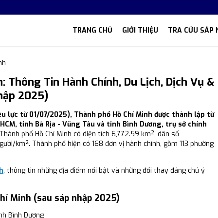
TRANG CHỦ
GIỚI THIỆU
TRA CỨU SÁP 
nh
 Thông Tin Hành Chính, Du Lịch, Dịch Vụ &
Nhập 2025)
u lực từ 01/07/2025), Thành phố Hồ Chí Minh được thành lập từ
HCM, tỉnh Bà Rịa - Vũng Tàu và tỉnh Bình Dương, trụ sở chính
 Thành phố Hồ Chí Minh có diện tích 6,772.59 km², dân số
gười/km². Thành phố hiện có 168 đơn vị hành chính, gồm 113 phường
h
, thông tin những địa điểm nổi bật và những đổi thay đáng chú ý
hí Minh (sau sáp nhập 2025)
ỉnh Bình Dương