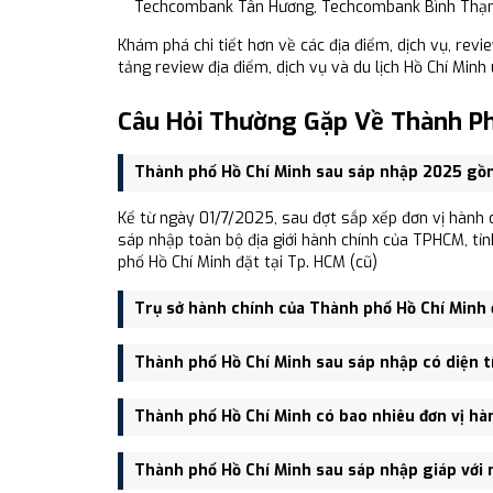
Techcombank Tân Hương, Techcombank Bình Thạnh
Khám phá chi tiết hơn về các địa điểm, dịch vụ, rev
tảng review địa điểm, dịch vụ và du lịch Hồ Chí Minh 
Câu Hỏi Thường Gặp Về Thành Ph
Thành phố Hồ Chí Minh sau sáp nhập 2025 gồ
Kể từ ngày 01/7/2025, sau đợt sắp xếp đơn vị hành 
sáp nhập toàn bộ địa giới hành chính của TPHCM, tỉn
phố Hồ Chí Minh đặt tại Tp. HCM (cũ)
Trụ sở hành chính của Thành phố Hồ Chí Minh 
Sau sáp nhập, trụ sở chính của Thành phố Hồ Chí Minh
Thành phố Hồ Chí Minh sau sáp nhập có diện t
lịch lớn của vùng.
Thành phố Hồ Chí Minh sau sáp nhập có Diện tích: 6
Thành phố Hồ Chí Minh có bao nhiêu đơn vị hà
2,067.54 người/km²
Tổng cộng có 168 đơn vị hành chính, bao gồm: 113 ph
Thành phố Hồ Chí Minh sau sáp nhập giáp với 