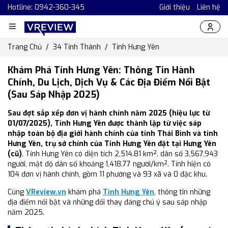
Hotline: 0942-360-345
Giới thiệu
Liên hệ
Trang Chủ
34 Tỉnh Thành
Tỉnh Hưng Yên
Khám Phá Tỉnh Hưng Yên: Thông Tin Hành
Chính, Du Lịch, Dịch Vụ & Các Địa Điểm Nổi Bật
(Sau Sáp Nhập 2025)
Sau đợt sắp xếp đơn vị hành chính năm 2025 (hiệu lực từ
01/07/2025), Tỉnh Hưng Yên được thành lập từ việc sáp
nhập toàn bộ địa giới hành chính của tỉnh Thái Bình và tỉnh
Hưng Yên, trụ sở chính của Tỉnh Hưng Yên đặt tại Hưng Yên
(cũ)
. Tỉnh Hưng Yên có diện tích 2,514.81 km², dân số 3,567,943
người, mật độ dân số khoảng 1,418.77 người/km². Tỉnh hiện có
104 đơn vị hành chính, gồm 11 phường và 93 xã và 0 đặc khu.
Cùng
VReview.vn
khám phá
Tỉnh Hưng Yên
, thông tin những
địa điểm nổi bật và những đổi thay đáng chú ý sau sáp nhập
năm 2025.