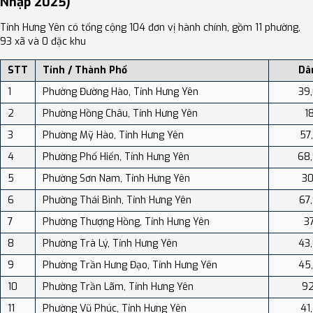
Nhập 2025)
chạm bạc Đồng Xâm, Làng nghề dệt khăn, dệt vải Phương La v.v...
Moonstone Homestay & Cafe - Vinhomes Ocean Park 2, Capsule
Ecopark, Swanlake ecopark Hanoi-Calm homestay, Royal Hotel -
Tỉnh Hưng Yên có tổng cộng 104 đơn vị hành chính, gồm 11 phường,
Vinhomes Ocean Park 3, Phố Biển Homestay & Apartment, Khách
93 xã và 0 đặc khu
Sạn Diamond Hotel Văn Giang Hưng Yên, H2 Homestay - Ecopark,
Văn Giang, Hưng Yên, Nhà Lá Ocean Park 2, Ecopark Lushy Stay -
STT
Tỉnh / Thành Phố
Dâ
Sunny Color v.v...
1
Phường Đường Hào, Tỉnh Hưng Yên
39
2
Phường Hồng Châu, Tỉnh Hưng Yên
1
3
Phường Mỹ Hào, Tỉnh Hưng Yên
57
4
Phường Phố Hiến, Tỉnh Hưng Yên
68
5
Phường Sơn Nam, Tỉnh Hưng Yên
30
6
Phường Thái Bình, Tỉnh Hưng Yên
67
7
Phường Thượng Hồng, Tỉnh Hưng Yên
37
8
Phường Trà Lý, Tỉnh Hưng Yên
43
9
Phường Trần Hưng Đạo, Tỉnh Hưng Yên
45
10
Phường Trần Lãm, Tỉnh Hưng Yên
92
11
Phường Vũ Phúc, Tỉnh Hưng Yên
41