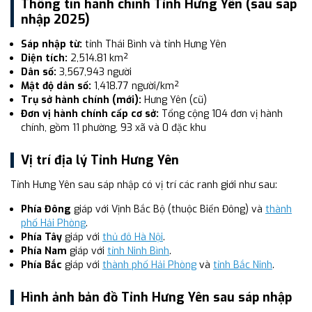
Thông tin hành chính Tỉnh Hưng Yên (sau sáp
nhập 2025)
Sáp nhập từ:
tỉnh Thái Bình và tỉnh Hưng Yên
Diện tích:
2,514.81 km²
Dân số:
3,567,943 người
Mật độ dân số:
1,418.77 người/km²
Trụ sở hành chính (mới):
Hưng Yên (cũ)
Đơn vị hành chính cấp cơ sở:
Tổng cộng 104 đơn vị hành
chính, gồm 11 phường, 93 xã và 0 đặc khu
Vị trí địa lý Tỉnh Hưng Yên
Tỉnh Hưng Yên sau sáp nhập có vị trí các ranh giới như sau:
Phía Đông
giáp với Vịnh Bắc Bộ (thuộc Biển Đông) và
thành
phố Hải Phòng
.
Phía Tây
giáp với
thủ đô Hà Nội
.
Phía Nam
giáp với
tỉnh Ninh Bình
.
Phía Bắc
giáp với
thành phố Hải Phòng
và
tỉnh Bắc Ninh
.
Hình ảnh bản đồ Tỉnh Hưng Yên sau sáp nhập