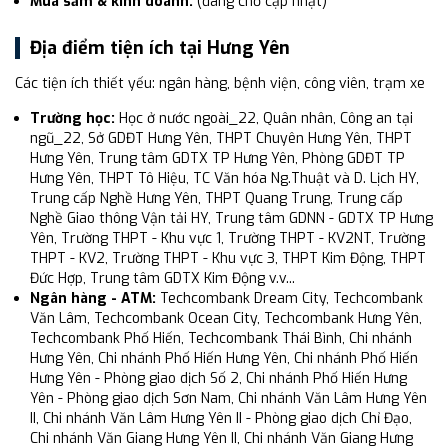
Mua sắm & kinh doanh:
(đang chờ cập nhật)
Địa điểm tiện ích tại Hưng Yên
Các tiện ích thiết yếu: ngân hàng, bệnh viện, công viên, trạm xe
Trường học:
Học ở nước ngoài_22, Quân nhân, Công an tại
ngũ_22, Sở GDĐT Hưng Yên, THPT Chuyên Hưng Yên, THPT
Hưng Yên, Trung tâm GDTX TP Hưng Yên, Phòng GDĐT TP
Hưng Yên, THPT Tô Hiệu, TC Văn hóa Ng.Thuật và D. Lịch HY,
Trung cấp Nghề Hưng Yên, THPT Quang Trung, Trung cấp
Nghề Giao thông Vận tải HY, Trung tâm GDNN - GDTX TP Hưng
Yên, Trường THPT - Khu vực 1, Trường THPT - KV2NT, Trường
THPT - KV2, Trường THPT - Khu vực 3, THPT Kim Động, THPT
Đức Hợp, Trung tâm GDTX Kim Động v.v...
Ngân hàng - ATM:
Techcombank Dream City, Techcombank
Văn Lâm, Techcombank Ocean City, Techcombank Hưng Yên,
Techcombank Phố Hiến, Techcombank Thái Bình, Chi nhánh
Hưng Yên, Chi nhánh Phố Hiến Hưng Yên, Chi nhánh Phố Hiến
Hưng Yên - Phòng giao dịch Số 2, Chi nhánh Phố Hiến Hưng
Yên - Phòng giao dịch Sơn Nam, Chi nhánh Văn Lâm Hưng Yên
II, Chi nhánh Văn Lâm Hưng Yên II - Phòng giao dịch Chỉ Đạo,
Chi nhánh Văn Giang Hưng Yên II, Chi nhánh Văn Giang Hưng