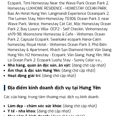
Ecopark, Timi Homestay Near the Wave Park Ocean Park 2,
Homestay LUXHOME RESIDENCE - HOMESTAY OCEAN PARK,
Bao An Hotel Hung Yen, Langmandi Experience Oceanpark 2,
The Lumen Stay, Hôm-Homestay TD306 Ocean Park 3, near
Wave Park, Venice, Homestay Cát Cát, Mộc Homestay Ocean
Park 2, Bay Luxury Villa- OCP2 - Self Checkin, Vinhomestay
sh19-98, Moonstone Homestay & Cafe - Vinhomes Ocean
Park 2, Capsule Ecopark, Swanlake ecopark Hanoi-Calm
homestay, Royal Hotel - Vinhomes Ocean Park 3, Phố Biển
Homestay & Apartment, Khách Sạn Diamond Hotel Văn Giang
Hưng Yên, H2 Homestay - Ecopark, Văn Giang, Hưng Yên, Nhà
Lá Ocean Park 2, Ecopark Lushy Stay - Sunny Color v.v...
Nhà hàng, quán ăn đặc sản, ăn vặt:
(đang chờ cập nhật)
Ẩm thực & đặc sản Hưng Yên:
(đang chờ cập nhật)
Hoạt động giải trí:
(đang chờ cập nhật)
Địa điểm kinh doanh dịch vụ tại Hưng Yên
Các cửa hàng, trung tâm thương mại, dịch vụ kinh doanh.
Làm đẹp - chăm sóc sức khỏe:
(đang chờ cập nhật)
Y tế - nha khoa:
(đang chờ cập nhật)