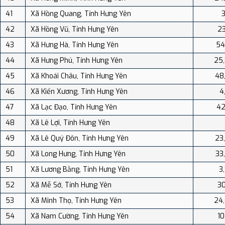
41
Xã Hồng Quang, Tỉnh Hưng Yên
3
42
Xã Hồng Vũ, Tỉnh Hưng Yên
23
43
Xã Hưng Hà, Tỉnh Hưng Yên
54
44
Xã Hưng Phú, Tỉnh Hưng Yên
25
45
Xã Khoái Châu, Tỉnh Hưng Yên
48
46
Xã Kiến Xương, Tỉnh Hưng Yên
4
47
Xã Lạc Đạo, Tỉnh Hưng Yên
42
48
Xã Lê Lợi, Tỉnh Hưng Yên
49
Xã Lê Quý Đôn, Tỉnh Hưng Yên
23
50
Xã Long Hưng, Tỉnh Hưng Yên
33
51
Xã Lương Bằng, Tỉnh Hưng Yên
3
52
Xã Mễ Sở, Tỉnh Hưng Yên
30
53
Xã Minh Thọ, Tỉnh Hưng Yên
24
54
Xã Nam Cường, Tỉnh Hưng Yên
10