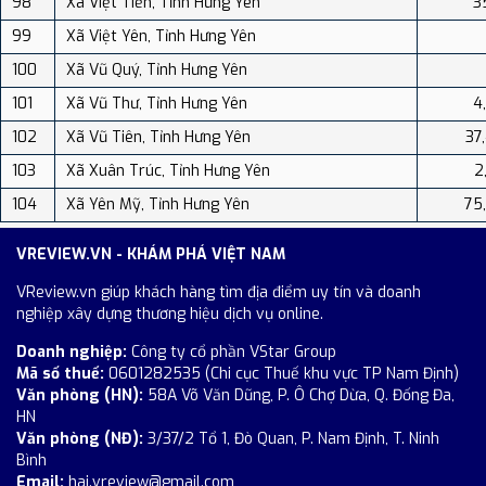
98
Xã Việt Tiến, Tỉnh Hưng Yên
3
99
Xã Việt Yên, Tỉnh Hưng Yên
100
Xã Vũ Quý, Tỉnh Hưng Yên
101
Xã Vũ Thư, Tỉnh Hưng Yên
4
102
Xã Vũ Tiên, Tỉnh Hưng Yên
37
103
Xã Xuân Trúc, Tỉnh Hưng Yên
2
104
Xã Yên Mỹ, Tỉnh Hưng Yên
75
VREVIEW.VN - KHÁM PHÁ VIỆT NAM
VReview.vn giúp khách hàng tìm địa điểm uy tín và doanh
nghiệp xây dựng thương hiệu dịch vụ online.
Doanh nghiệp:
Công ty cổ phần VStar Group
Mã số thuế:
0601282535 (Chi cục Thuế khu vực TP Nam Định)
Văn phòng (HN):
58A Võ Văn Dũng, P. Ô Chợ Dừa, Q. Đống Đa,
HN
Văn phòng (NĐ):
3/37/2 Tổ 1, Đò Quan, P. Nam Định, T. Ninh
Bình
Email:
hai.vreview@gmail.com